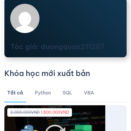
Tác giả: duongquan211287
Khóa học mới xuất bản
Tất cả
Python
SQL
VBA
3.000.000
VND
1.800.000
VND