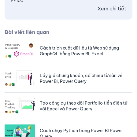
PY100
Xem chi tiết
Bài viết liên quan
Cách trích xuất dữ liệu từ Web sử dụng
GraphQL bằng Power BI, Excel
Lấy giá chứng khoán, cổ phiếu từ sàn về
Power BI, Power Query
Tạo công cụ theo dõi Portfolio tiền điện tử
với Excel và Power Query
Cách chạy Python trong Power BI Power
Query