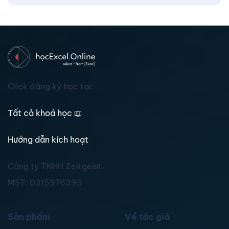
Click đăng ký học tại:
Tất cả khoá học
📖
Hướng dẫn kích hoạt
Công ty TNHH Zeitgeist
MST:
0315976395
Sản phẩm
Về tác giả