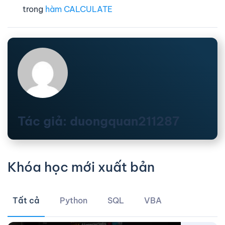
trong
hàm CALCULATE
Tác giả: duongquan211287
Khóa học mới xuất bản
Tất cả
Python
SQL
VBA