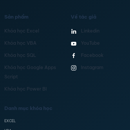
Sản phẩm
Về tác giả
Khóa học Excel
Linkedin
Khóa học VBA
YouTube
Khóa học SQL
Facebook
Khóa học Google Apps
Instagram
Script
Khóa học Power BI
Danh mục khóa học
EXCEL