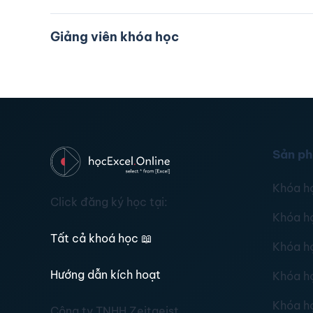
Giảng viên khóa học
Sản p
Khóa h
Click đăng ký học tại:
Khóa h
Tất cả khoá học
📖
Khóa h
Hướng dẫn kích hoạt
Khóa h
Khóa h
Công ty TNHH Zeitgeist