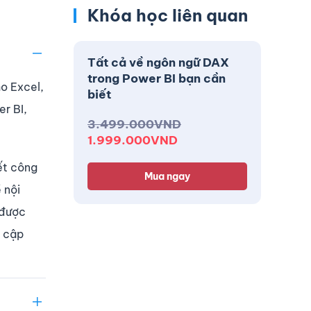
Khóa học liên quan
Tất cả về ngôn ngữ DAX
trong Power BI bạn cần
o Excel,
biết
r BI,
3.499.000
VND
1.999.000
VND
ết công
Mua ngay
 nội
 được
g cập