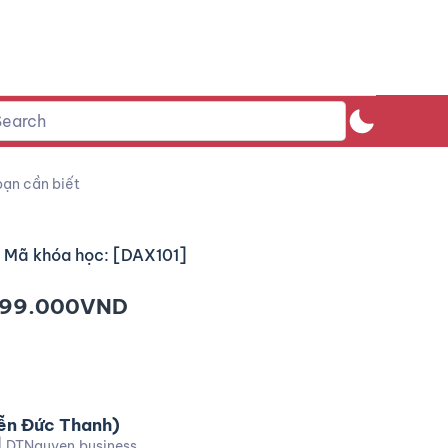
bạn cần biết
Mã khóa học: [DAX101]
999.000
VND
ễn Đức Thanh)
| DTNguyen.business