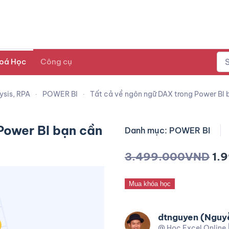
oá Học
Công cụ
ysis, RPA
POWER BI
Tất cả về ngôn ngữ DAX trong Power BI 
Power BI bạn cần
Danh mục: POWER BI
3.499.000
VND
1.
Mua khóa học
dtnguyen (Nguy
@ Học Excel Online 