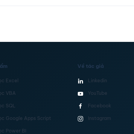
hẩm
Về tác giả
ọc Excel
Linkedin
ọc VBA
YouTube
ọc SQL
Facebook
ọc Google Apps Script
Instagram
ọc Power BI