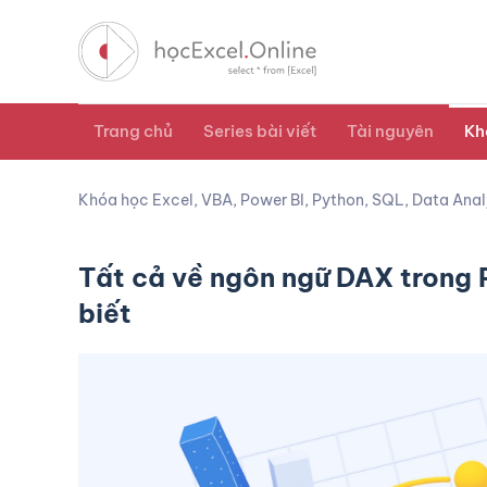
Trang chủ
Series bài viết
Tài nguyên
Kh
Khóa học Excel, VBA, Power BI, Python, SQL, Data Anal
Tất cả về ngôn ngữ DAX trong 
biết