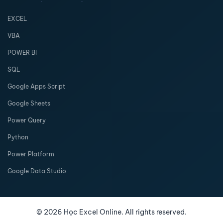
EXCEL
VBA
POWER BI
SQL
Google Apps Script
Google Sheets
Power Query
Python
Power Platform
Google Data Studio
©
2026
Học Excel Online. All rights reserved.