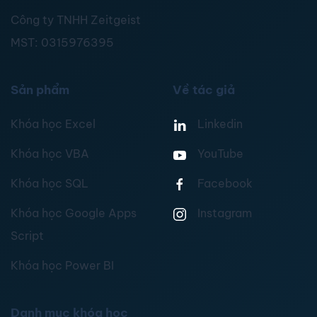
Công ty TNHH Zeitgeist
MST:
0315976395
Sản phẩm
Về tác giả
Khóa học Excel
Linkedin
Khóa học VBA
YouTube
Khóa học SQL
Facebook
Khóa học Google Apps
Instagram
Script
Khóa học Power BI
Danh mục khóa học