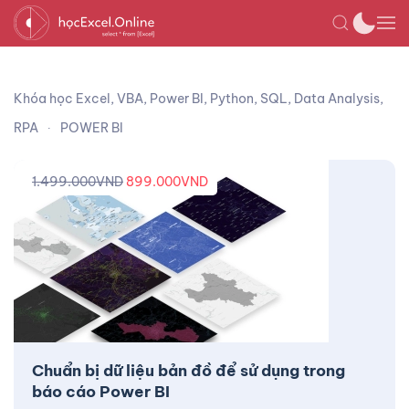
Khóa học Excel, VBA, Power BI, Python, SQL, Data Analysis,
RPA
POWER BI
1.499.000
VND
899.000
VND
Chuẩn bị dữ liệu bản đồ để sử dụng trong
báo cáo Power BI