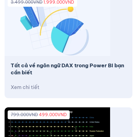
3.499.000
VND
1.999.000
VND
Tất cả về ngôn ngữ DAX trong Power BI bạn
cần biết
Xem chi tiết
799.000
VND
499.000
VND