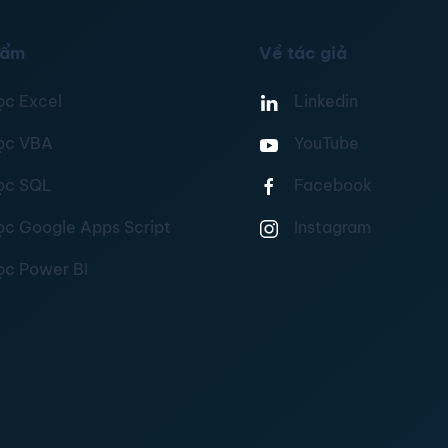
hẩm
Về tác giả
ọc Excel
Linkedin
ọc VBA
YouTube
ọc SQL
Facebook
ọc Google Apps Script
Instagram
ọc Power BI