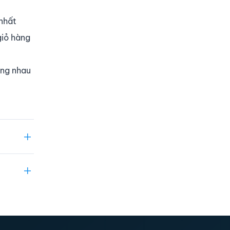
nhất
giỏ hàng
ùng nhau