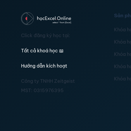
Sản p
Khóa h
Click đăng ký học tại:
Khóa h
Tất cả khoá học
📖
Khóa h
Hướng dẫn kích hoạt
Khóa h
Khóa h
Công ty TNHH Zeitgeist
MST:
0315976395