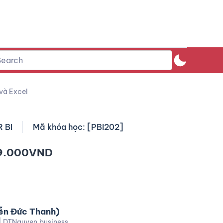
 và Excel
 BI
Mã khóa học: [PBI202]
9.000
VND
ễn Đức Thanh)
| DTNguyen.business