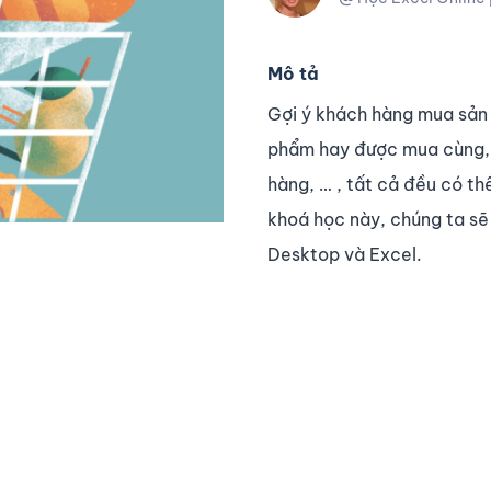
Mô tả
Gợi ý khách hàng mua sản 
phẩm hay được mua cùng, gi
hàng, … , tất cả đều có th
khoá học này, chúng ta sẽ
Desktop và Excel.