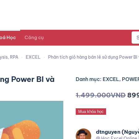
oá Học
Công cụ
ysis, RPA
EXCEL
Phân tích giỏ hàng bán lẻ sử dụng Power BI
ụng Power BI và
Danh mục: EXCEL, POWER
1.499.000
VND
89
Mua khóa học
dtnguyen (Nguy
@ Học Excel Online 