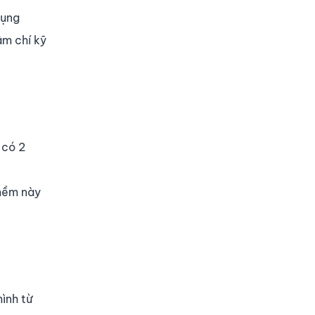
dụng
ậm chí kỹ
 có 2
 mềm này
ình từ