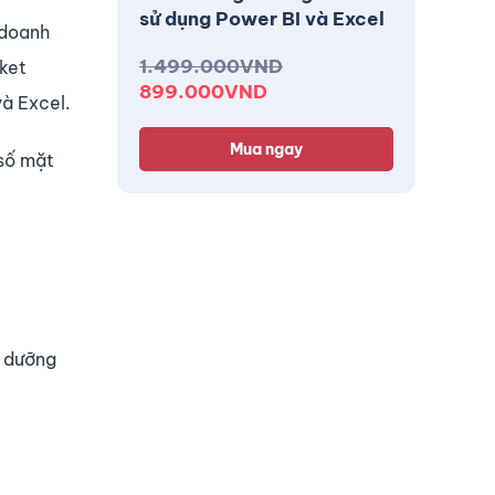
sử dụng Power BI và Excel
 doanh
1.499.000
VND
sket
899.000
VND
và Excel.
Mua ngay
 số mặt
o dưỡng