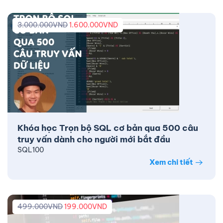
3.000.000
VND
1.600.000
VND
Khóa học Trọn bộ SQL cơ bản qua 500 câu
truy vấn dành cho người mới bắt đầu
SQL100
Xem chi tiết
499.000
VND
199.000
VND