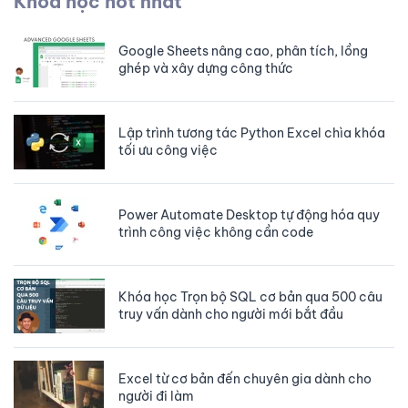
Khóa học hot nhất
Cách sử dụng hàm FILTERXML để tách và
sắp xếp dữ liệu trong Excel
Google Sheets nâng cao, phân tích, lồng
ghép và xây dựng công thức
Cách chèn dữ liệu nhanh vào nhiều files
Excel không cần mở file
Lập trình tương tác Python Excel chìa khóa
tối ưu công việc
Cách chuẩn bị connection string để kết nối
từ VBA Excel tới SQL Server
Power Automate Desktop tự động hóa quy
trình công việc không cần code
Khóa học trọn bộ SQL cơ bản qua 500 câu
truy vấn dữ liệu
Khóa học Trọn bộ SQL cơ bản qua 500 câu
truy vấn dành cho người mới bắt đầu
Excel từ cơ bản đến chuyên gia dành cho
người đi làm