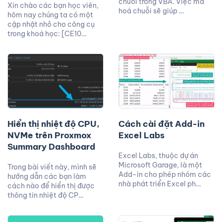
chuỗi trong VBA. Việc mã
Xin chào các bạn học viên,
hoá chuỗi sẽ giúp …
hôm nay chúng ta có một
cập nhật nhỏ cho công cụ
trong khoá học: [CE10…
Hiển thị nhiệt độ CPU,
Cách cài đặt Add-in
NVMe trên Proxmox
Excel Labs
Summary Dashboard
Excel Labs, thuộc dự án
Microsoft Garage, là một
Trong bài viết này, mình sẽ
Add-in cho phép nhóm các
hướng dẫn các bạn làm
nhà phát triển Excel ph…
cách nào để hiển thị được
thông tin nhiệt độ CP…