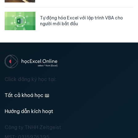
Tự động hóa Excel với lập trình VBA cho
người mới bắt đầu
Click đăng ký học tại:
Tất cả khoá học
📖
Hướng dẫn kích hoạt
Công ty TNHH Zeitgeist
MST:
0315976395