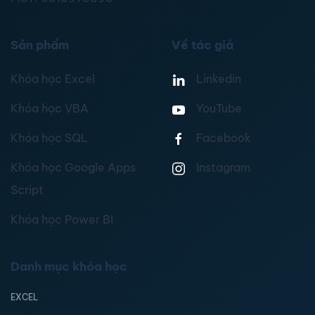
Sản phẩm
Về tác giả
Khóa học Excel
Linkedin
Khóa học VBA
YouTube
Khóa học SQL
Facebook
Khóa học Google Apps
Instagram
Script
Khóa học Power BI
Danh mục khóa học
EXCEL