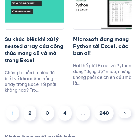
Sự khác biệt khi xử lý
Microsoft đang mang
nested array của công
Python tới Excel, các
thức mảng cũ và mới
bạn ơi!
trong Excel
Hai thế giới Excel và Python
đang “đụng độ” nhau, nhưng
Chúng ta hẳn ít nhiều đã
không phải để chiến đấu mà
biết về khái niệm mảng –
là…
array trong Excel rồi phải
không nào? Tro…
1
2
3
4
…
248