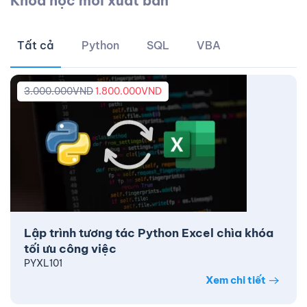
Khóa học mới xuất bản
Tất cả
Python
SQL
VBA
3.000.000
VND
1.800.000
VND
Lập trình tương tác Python Excel chìa khóa
tối ưu công việc
PYXL101
Xem chi tiết