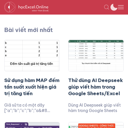
Bài viết mới nhất
Sử dụng hàm MAP đếm
Thử dùng AI Deepseek
tần suất xuất hiện giá
giúp viết hàm trong
trị tăng tiến
Google Sheets/Excel
Giả sử ta có một dãy
Dùng AI Deepseek giúp viết
[“a”;”b”;”c”;”b”;”a&#8…
hàm trong Google Sheets