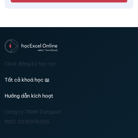
Click đăng ký học tại:
Tất cả khoá học
📖
Hướng dẫn kích hoạt
Công ty TNHH Zeitgeist
MST:
0315976395