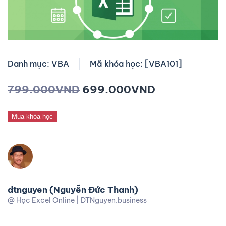
Danh mục: VBA
Mã khóa học: [VBA101]
799.000
VND
699.000
VND
Mua khóa học
dtnguyen (Nguyễn Đức Thanh)
@ Học Excel Online | DTNguyen.business