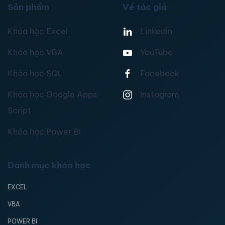
Sản phẩm
Về tác giả
Khóa học Excel
Linkedin
Khóa học VBA
YouTube
Khóa học SQL
Facebook
Khóa học Google Apps
Instagram
Script
Khóa học Power BI
Danh mục khóa học
EXCEL
VBA
POWER BI