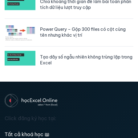
Chia khoảng thời gian để làm bài toán phân
tích dữ liệu lượt truy cập
Power Query – Gộp 300 files có cột cùng
tên nhưng khác vị trí
Tạo dãy số ngẫu nhiên không trùng lặp trong
Excel
Click đăng ký học tại:
Tất cả khoá học
📖