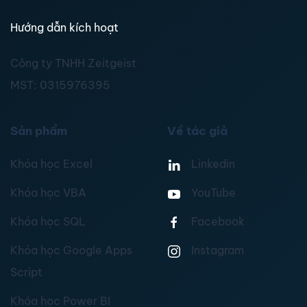
Hướng dẫn kích hoạt
Công ty TNHH Zeitgeist
MST:
0315976395
Sản phẩm
Về tác giả
Khóa học Excel
Linkedin
Khóa học VBA
YouTube
Khóa học SQL
Facebook
Khóa học Google Apps
Instagram
Script
Khóa học Power BI