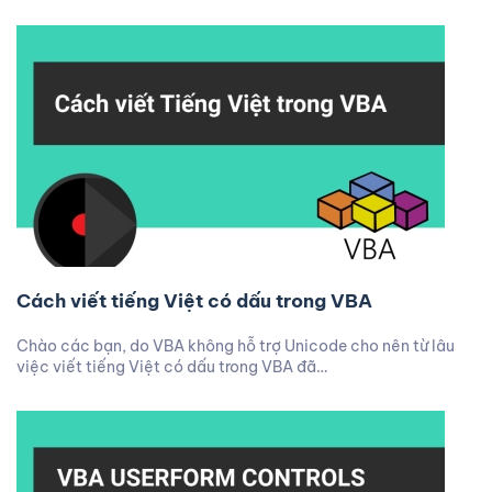
Cách viết tiếng Việt có dấu trong VBA
Chào các bạn, do VBA không hỗ trợ Unicode cho nên từ lâu
việc viết tiếng Việt có dấu trong VBA đã…