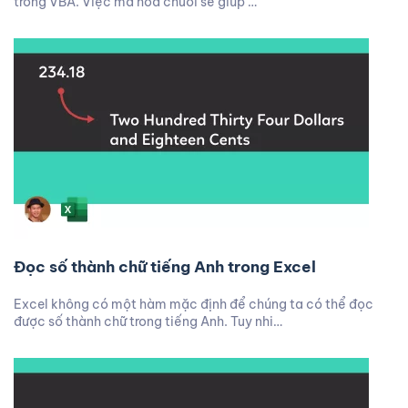
trong VBA. Việc mã hoá chuỗi sẽ giúp …
Đọc số thành chữ tiếng Anh trong Excel
Excel không có một hàm mặc định để chúng ta có thể đọc
được số thành chữ trong tiếng Anh. Tuy nhi…