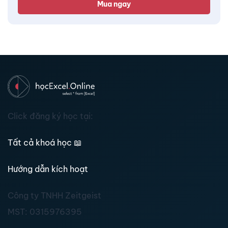
Mua ngay
Click đăng ký học tại:
Tất cả khoá học
📖
Hướng dẫn kích hoạt
Công ty TNHH Zeitgeist
MST:
0315976395