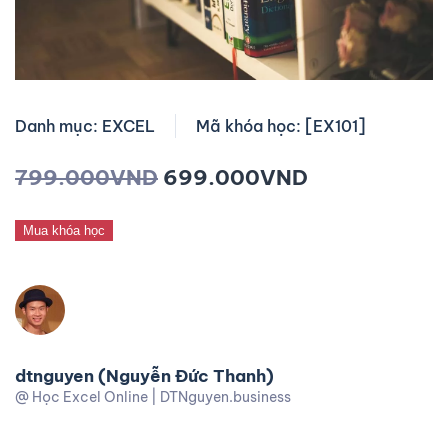
Danh mục: EXCEL
Mã khóa học: [EX101]
799.000
VND
699.000
VND
Mua khóa học
dtnguyen (Nguyễn Đức Thanh)
@ Học Excel Online | DTNguyen.business