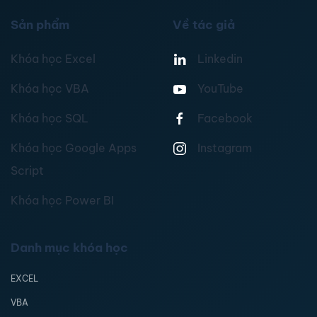
Sản phẩm
Về tác giả
Khóa học Excel
Linkedin
Khóa học VBA
YouTube
Khóa học SQL
Facebook
Khóa học Google Apps
Instagram
Script
Khóa học Power BI
Danh mục khóa học
EXCEL
VBA