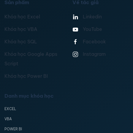
Sản phẩm
Về tác giả
Khóa học Excel
Linkedin
Khóa học VBA
YouTube
Khóa học SQL
Facebook
Khóa học Google Apps
Instagram
Script
Khóa học Power BI
Danh mục khóa học
EXCEL
VBA
POWER BI