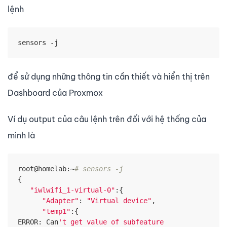
lệnh
sensors -j
để sử dụng những thông tin cần thiết và hiển thị trên
Dashboard của Proxmox
Ví dụ output của câu lệnh trên đối với hệ thống của
mình là
root@homelab:~
# sensors -j
{

"iwlwifi_1-virtual-0"
:{

"Adapter"
: 
"Virtual device"
,

"temp1"
:{

ERROR: Can
't get value of subfeature 