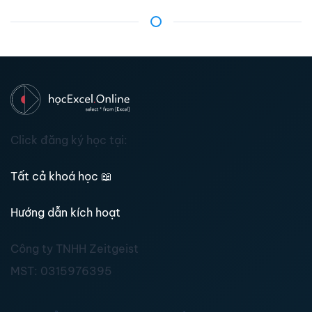
Click đăng ký học tại:
Tất cả khoá học
📖
Hướng dẫn kích hoạt
Công ty TNHH Zeitgeist
MST:
0315976395