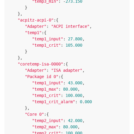
"temp3_min"
: -
273.150
      }

   },

"acpitz-acpi-0"
:{

"Adapter"
: 
"ACPI interface"
,

"temp1"
:{

"temp1_input"
: 
27.800
,

"temp1_crit"
: 
105.000
      }

   },

"coretemp-isa-0000"
:{

"Adapter"
: 
"ISA adapter"
,

"Package id 0"
:{

"temp1_input"
: 
43.000
,

"temp1_max"
: 
80.000
,

"temp1_crit"
: 
100.000
,

"temp1_crit_alarm"
: 
0
.
000
      },

"Core 0"
:{

"temp2_input"
: 
42.000
,

"temp2_max"
: 
80.000
,

"temp2_crit"
: 
100.000
,
