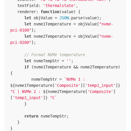
textField
: 
'thermalstate'
,

renderer
: 
function
(
value
) 
{

let
 objValue = 
JSON
.parse(value);

let
 nvme1Temperature = objValue[
"nvme-
pci-0100"
];

let
 nvme2Temperature = objValue[
"nvme-
pci-0200"
];

// Format NVMe temperature
let
 nvmeTempStr = 
''
;

if
 (nvme1Temperature && nvme2Temperature) 
{

         nvmeTempStr = 
`NVMe 1 : 
${nvme1Temperature[
'Composite'
][
'temp1_input'
]}
°C | NVMe 2 : 
${nvme2Temperature[
'Composite'
]
[
'temp1_input'
]}
 °C`
      }

return
 nvmeTempStr;

   }

}