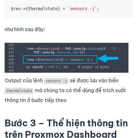
$res->{thermalstate} = 
`sensors -j`
;
như hình sau đây:
Output của lệnh
sẽ được lưu vào biến
sensors -j
mà chúng ta có thể dùng để trích xuất
thermalstate
thông tin ở bước tiếp theo
Bước 3 – Thể hiện thông tin
trên Proxmox Dashboard