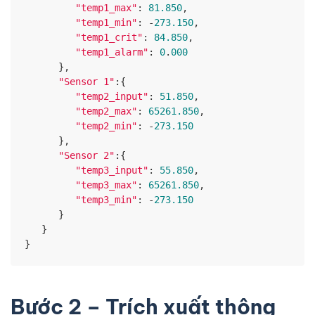
"temp1_max"
: 
81.850
,

"temp1_min"
: -
273.150
,

"temp1_crit"
: 
84.850
,

"temp1_alarm"
: 
0
.
000
      },

"Sensor 1"
:{

"temp2_input"
: 
51.850
,

"temp2_max"
: 
65261.850
,

"temp2_min"
: -
273.150
      },

"Sensor 2"
:{

"temp3_input"
: 
55.850
,

"temp3_max"
: 
65261.850
,

"temp3_min"
: -
273.150
      }

   }

}
Bước 2 – Trích xuất thông