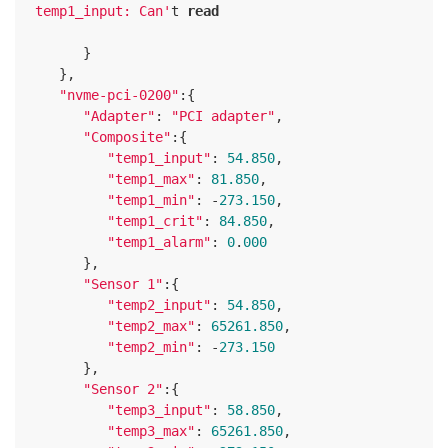
temp1_input: Can'
t 
read
      }

   },

"nvme-pci-0200"
:{

"Adapter"
: 
"PCI adapter"
,

"Composite"
:{

"temp1_input"
: 
54.850
,

"temp1_max"
: 
81.850
,

"temp1_min"
: -
273.150
,

"temp1_crit"
: 
84.850
,

"temp1_alarm"
: 
0
.
000
      },

"Sensor 1"
:{

"temp2_input"
: 
54.850
,

"temp2_max"
: 
65261.850
,

"temp2_min"
: -
273.150
      },

"Sensor 2"
:{

"temp3_input"
: 
58.850
,

"temp3_max"
: 
65261.850
,
