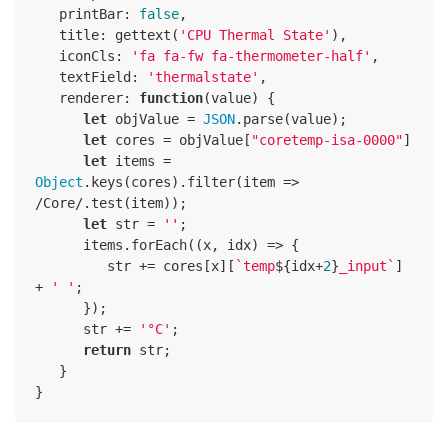
printBar
: 
false
,

title
: gettext(
'CPU Thermal State'
),

iconCls
: 
'fa fa-fw fa-thermometer-half'
,

textField
: 
'thermalstate'
,

renderer
: 
function
(
value
) 
{

let
 objValue = 
JSON
.parse(value);

let
 cores = objValue[
"coretemp-isa-0000"
]

let
 items = 
Object
.keys(cores).filter(
item
 =>
/Core/.test(item));

let
 str = 
''
;

      items.forEach(
(
x, idx
) =>
 {

         str += cores[x][
`temp
${idx+
2
}
_input`
] 
+ 
' '
;

      });

      str += 
'°C'
;

return
 str;

   }

}