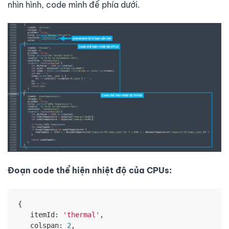
nhìn hình, code mình để phía dưới.
Đoạn code thể hiện nhiệt độ của CPUs:
{

itemId
: 
'thermal'
,

colspan
: 
2
,
