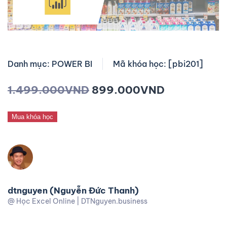
Danh mục: POWER BI
Mã khóa học: [pbi201]
1.499.000
VND
899.000
VND
Mua khóa học
dtnguyen (Nguyễn Đức Thanh)
@ Học Excel Online | DTNguyen.business