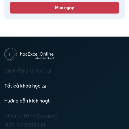
Mua ngay
Click đăng ký học tại:
Tất cả khoá học
📖
Hướng dẫn kích hoạt
Công ty TNHH Zeitgeist
MST:
0315976395