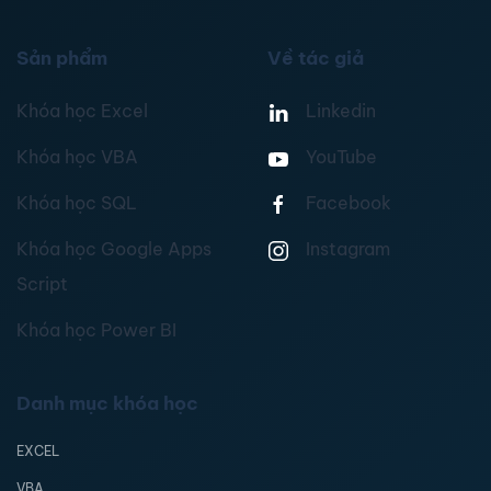
Sản phẩm
Về tác giả
Khóa học Excel
Linkedin
Khóa học VBA
YouTube
Khóa học SQL
Facebook
Khóa học Google Apps
Instagram
Script
Khóa học Power BI
Danh mục khóa học
EXCEL
VBA