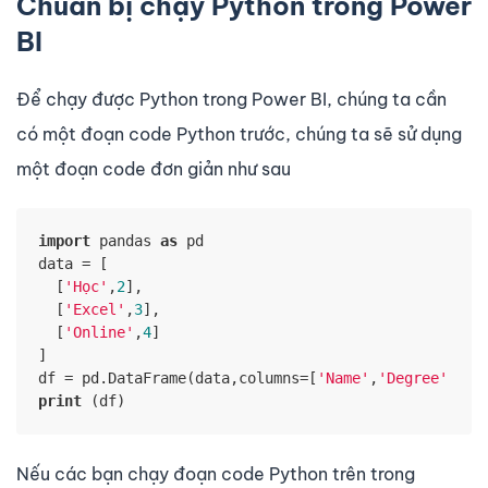
Chuẩn bị chạy Python trong Power
BI
Để chạy được Python trong Power BI, chúng ta cần
có một đoạn code Python trước, chúng ta sẽ sử dụng
một đoạn code đơn giản như sau
import
 pandas 
as
 pd

data = [

  [
'Học'
,
2
],

  [
'Excel'
,
3
],

  [
'Online'
,
4
]

]

df = pd.DataFrame(data,columns=[
'Name'
,
'Degree'
print
 (df)
Nếu các bạn chạy đoạn code Python trên trong