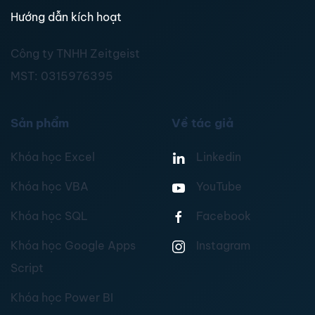
Hướng dẫn kích hoạt
Công ty TNHH Zeitgeist
MST:
0315976395
Sản phẩm
Về tác giả
Khóa học Excel
Linkedin
Khóa học VBA
YouTube
Khóa học SQL
Facebook
Khóa học Google Apps
Instagram
Script
Khóa học Power BI