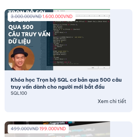
3.000.000
VND
1.600.000
VND
Khóa học Trọn bộ SQL cơ bản qua 500 câu
truy vấn dành cho người mới bắt đầu
SQL100
Xem chi tiết
499.000
VND
199.000
VND