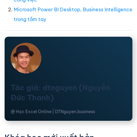
Microsoft Power BI Desktop, Business Intelligence
trong tầm tay
Tác giả: dtnguyen (Nguyễn
Đức Thanh)
@ Học Excel Online | DTNguyen.business