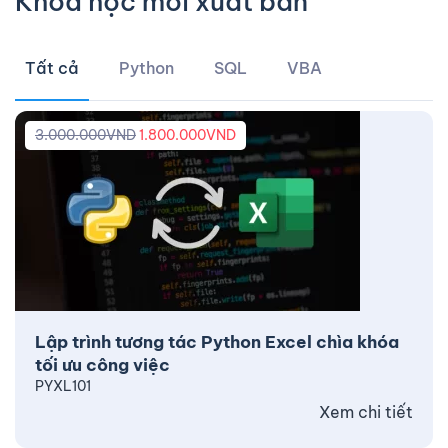
Khóa học mới xuất bản
Tất cả
Python
SQL
VBA
3.000.000
VND
1.800.000
VND
Lập trình tương tác Python Excel chìa khóa
tối ưu công việc
PYXL101
Xem chi tiết