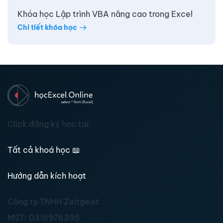
Khóa học Lập trình VBA nâng cao trong Excel
Chi tiết khóa học
Click đăng ký học tại:
Tất cả khoá học
📖
Hướng dẫn kích hoạt
Công ty TNHH Zeitgeist
MST:
0315976395