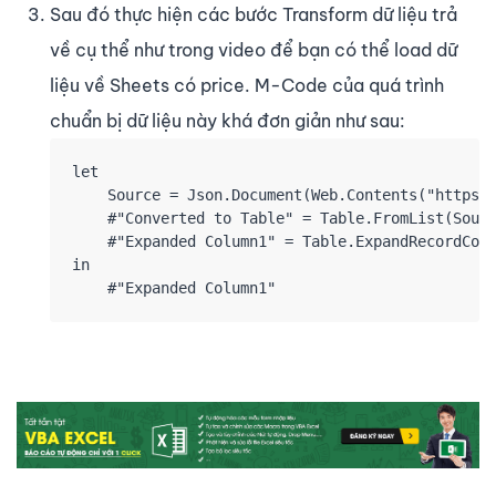
Sau đó thực hiện các bước Transform dữ liệu trả
về cụ thể như trong video để bạn có thể load dữ
liệu về Sheets có price. M-Code của quá trình
chuẩn bị dữ liệu này khá đơn giản như sau:
let

    Source = Json.Document(Web.Contents("https:/
    #"Converted to Table" = Table.FromList(Sourc
    #"Expanded Column1" = Table.ExpandRecordColu
in

    #"Expanded Column1"