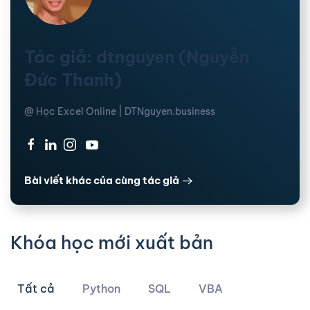
Tác giả: dtnguyen (Nguyễn
Đức Thanh)
@ Học Excel Online | DTNguyen.business
·
·
·
Bài viết khác của cùng tác giả
Khóa học mới xuất bản
Tất cả
Python
SQL
VBA