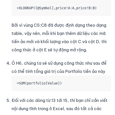
=XLOOKUP([@Symbol],price!A:A,price!B:B)
Bởi vì vùng C5:C8 đã được định dạng theo dạng
table, vậy nên, mỗi khi bạn thêm dữ liệu các mã
tiền ảo mới và khối lượng vào cột C và cột D, thì
công thức ở cột E sẽ tự động mở rộng.
Ô H6, chúng ta sẽ sử dụng công thức như sau để
có thể tính tổng giá trị của Portfolio tiền ảo này
=SUM(portfolio[Value])
Đối với các dòng từ 13 tới 15, thì bạn chỉ cần viết
nội dung tĩnh trong ô Excel, sau đó tất cả các