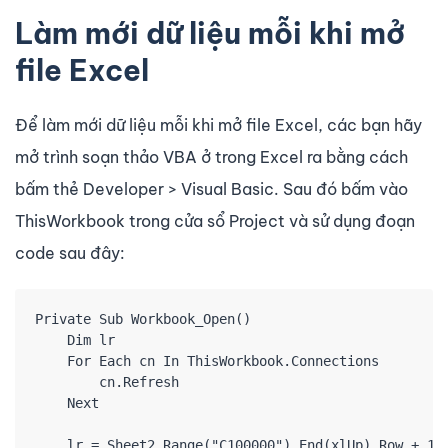
Làm mới dữ liệu mỗi khi mở
file Excel
Để làm mới dữ liệu mỗi khi mở file Excel, các bạn hãy
mở trình soạn thảo VBA ở trong Excel ra bằng cách
bấm thẻ Developer > Visual Basic. Sau đó bấm vào
ThisWorkbook trong cửa sổ Project và sử dụng đoạn
code sau đây:
Private Sub Workbook_Open()

    Dim lr

    For Each cn In ThisWorkbook.Connections

        cn.Refresh

    Next

    lr = Sheet2.Range("C100000").End(xlUp).Row + 1
