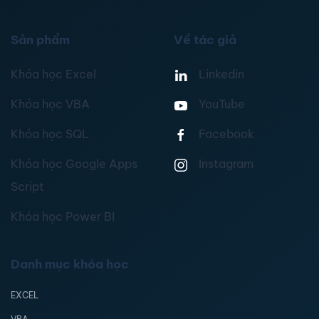
Sản phẩm
Về tác giả
Khóa học Excel
Linkedin
Khóa học VBA
YouTube
Khóa học SQL
Facebook
Khóa học Google Apps
Instagram
Script
Khóa học Power BI
Danh mục khóa học
EXCEL