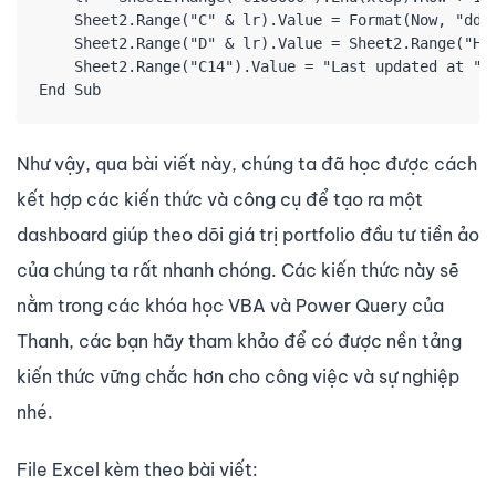
    Sheet2.Range("C" & lr).Value = Format(Now, "dd.M
    Sheet2.Range("D" & lr).Value = Sheet2.Range("H6"
    Sheet2.Range("C14").Value = "Last updated at " &
End Sub
Như vậy, qua bài viết này, chúng ta đã học được cách
kết hợp các kiến thức và công cụ để tạo ra một
dashboard giúp theo dõi giá trị portfolio đầu tư tiền ảo
của chúng ta rất nhanh chóng. Các kiến thức này sẽ
nằm trong các khóa học VBA và Power Query của
Thanh, các bạn hãy tham khảo để có được nền tảng
kiến thức vững chắc hơn cho công việc và sự nghiệp
nhé.
File Excel kèm theo bài viết: