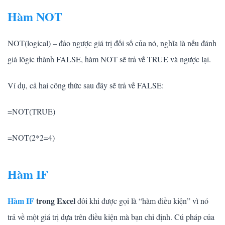
Hàm NOT
NOT(logical) – đảo ngược giá trị đối số của nó, nghĩa là nếu đánh
giá lôgic thành FALSE, hàm NOT sẽ trả về TRUE và ngược lại.
Ví dụ, cả hai công thức sau đây sẽ trả về FALSE:
=NOT(TRUE)
=NOT(2*2=4)
Hàm IF
Hàm IF
trong Excel
đôi khi được gọi là “hàm điều kiện” vì nó
trả về một giá trị dựa trên điều kiện mà bạn chỉ định. Cú pháp của