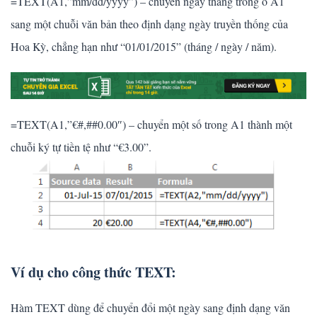
=TEXT(A1,”mm/dd/yyyy”) – chuyển ngày tháng trong ô A1
sang một chuỗi văn bản theo định dạng ngày truyền thống của
Hoa Kỳ, chẳng hạn như “01/01/2015” (tháng / ngày / năm).
=TEXT(A1,”€#,##0.00″) – chuyển một số trong A1 thành một
chuỗi ký tự tiền tệ như “€3.00”.
Ví dụ cho công thức TEXT:
Hàm TEXT dùng để chuyển đổi một ngày sang định dạng văn