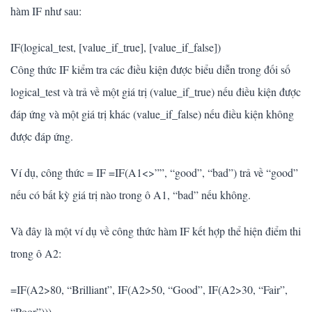
hàm IF như sau:
IF(logical_test, [value_if_true], [value_if_false])
Công thức IF kiểm tra các điều kiện được biểu diễn trong đối số
logical_test và trả về một giá trị (value_if_true) nếu điều kiện được
đáp ứng và một giá trị khác (value_if_false) nếu điều kiện không
được đáp ứng.
Ví dụ, công thức = IF =IF(A1<>””, “good”, “bad”) trả về “good”
nếu có bất kỳ giá trị nào trong ô A1, “bad” nếu không.
Và đây là một ví dụ về công thức hàm IF kết hợp thể hiện điểm thi
trong ô A2:
=IF(A2>80, “Brilliant”, IF(A2>50, “Good”, IF(A2>30, “Fair”,
“Poor”)))