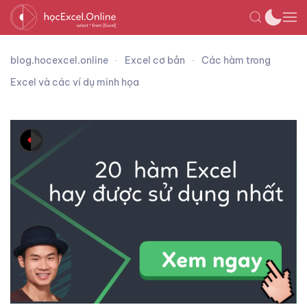
blog.hocexcel.online
Excel cơ bản
Các hàm trong
Excel và các ví dụ minh họa