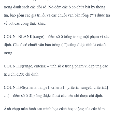
trong danh sách các đối số. Nó đếm các ô có chứa bất kỳ thông
tin, bao gồm các giá trị lỗi và các chuỗi văn bản rỗng (“”) được trả
về bởi các công thức khác.
COUNTBLANK(range) – đếm số ô trống trong một phạm vi xác
định. Các ô có chuỗi văn bản trống (“”) cũng được tính là các ô
trống.
COUNTIF(range, criteria) – tính số ô trong phạm vi đáp ứng các
tiêu chí được chỉ định.
COUNTIFS(criteria_range1, criteria1, [criteria_range2, criteria2]
…) – đếm số ô đáp ứng được tất cả các tiêu chí được chỉ định.
Ảnh chụp màn hình sau minh họa cách hoạt động của các hàm