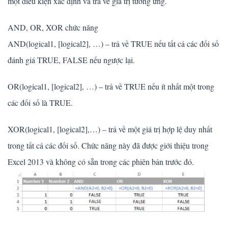
một điều kiện xác định và trả về giá trị tương ứng.
AND, OR, XOR chức năng
AND(logical1, [logical2], …) – trả về TRUE nếu tất cả các đối số
đánh giá TRUE, FALSE nếu ngược lại.
OR(logical1, [logical2], …) – trả về TRUE nếu ít nhất một trong
các đối số là TRUE.
XOR(logical1, [logical2],…) – trả về một giá trị hợp lệ duy nhất
trong tất cả các đối số. Chức năng này đã được giới thiệu trong
Excel 2013 và không có sẵn trong các phiên bản trước đó.