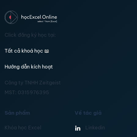
Click đăng ký học tại:
Tất cả khoá học
📖
Hướng dẫn kích hoạt
Công ty TNHH Zeitgeist
MST:
0315976395
Sản phẩm
Về tác giả
Khóa học Excel
Linkedin