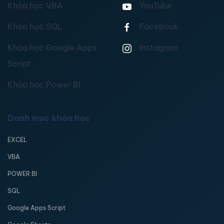
Khóa học VBA
YouTube
Khóa học SQL
Facebook
Khóa học Google Apps
Instagram
Script
Khóa học Power BI
Danh mục khóa học
EXCEL
VBA
POWER BI
SQL
Google Apps Script