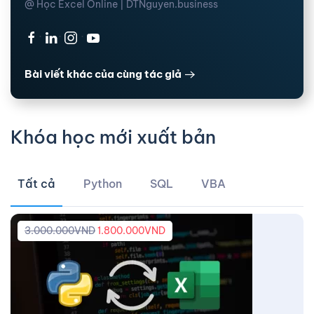
@ Học Excel Online | DTNguyen.business
·
·
·
Bài viết khác của cùng tác giả
Khóa học mới xuất bản
Tất cả
Python
SQL
VBA
3.000.000
VND
1.800.000
VND