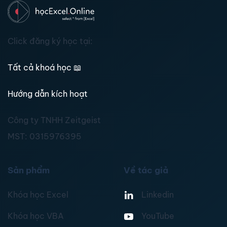
Click đăng ký học tại:
Tất cả khoá học
📖
Hướng dẫn kích hoạt
Công ty TNHH Zeitgeist
MST:
0315976395
Sản phẩm
Về tác giả
Khóa học Excel
Linkedin
Khóa học VBA
YouTube