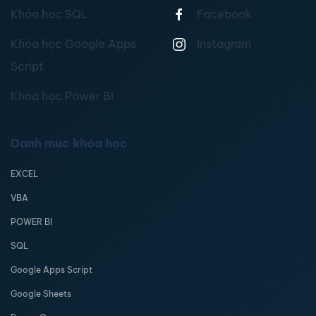
Khóa học SQL
Facebook
Khóa học Google Apps
Instagram
Script
Khóa học Power BI
Danh mục khóa học
EXCEL
VBA
POWER BI
SQL
Google Apps Script
Google Sheets