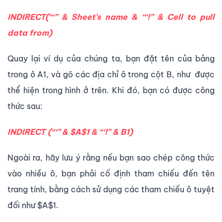
INDIRECT(“‘” &
Sheet’s name
& “‘!” &
Cell to pull
data from
)
Quay lại ví dụ của chúng ta, bạn đặt tên của bảng
trong ô A1, và gõ các địa chỉ ô trong cột B, như được
thể hiện trong hình ở trên. Khi đó, bạn có được công
thức sau:
INDIRECT (“‘” & $A$1 & “‘!” & B1)
Ngoài ra, hãy lưu ý rằng nếu bạn sao chép công thức
vào nhiều ô, bạn phải cố định tham chiếu đến tên
trang tính, bằng cách sử dụng các tham chiếu ô tuyệt
đối như $A$1.