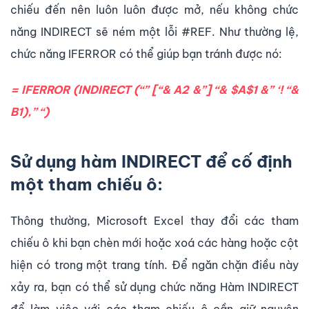
chiếu đến nên luôn luôn được mở, nếu không chức
năng INDIRECT sẽ ném một lỗi #REF. Như thường lệ,
chức năng IFERROR có thể giúp bạn tránh được nó:
= IFERROR (INDIRECT (“” [“& A2 &”] “& $A$1 &” ‘! “&
B1),” “)
Sử dụng hàm INDIRECT để cố định
một tham chiếu ô:
Thông thường, Microsoft Excel thay đổi các tham
chiếu ô khi bạn chèn mới hoặc xoá các hàng hoặc cột
hiện có trong một trang tính. Để ngăn chặn điều này
xảy ra, bạn có thể sử dụng chức năng Hàm INDIRECT
để làm việc với các tham chiếu ô cần giữ nguyên