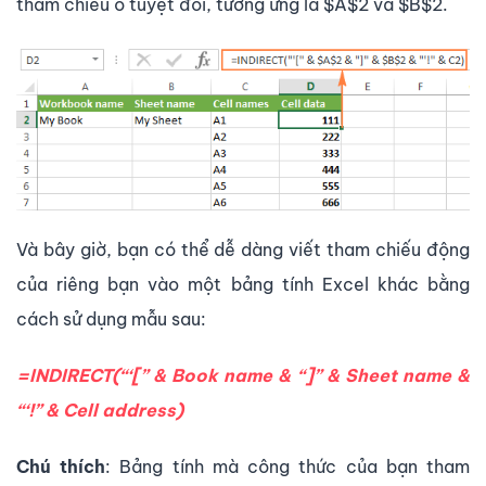
tham chiếu ô tuyệt đối, tương ứng là $A$2 và $B$2.
Và bây giờ, bạn có thể dễ dàng viết tham chiếu động
của riêng bạn vào một bảng tính Excel khác bằng
cách sử dụng mẫu sau:
=INDIRECT(“‘[” &
Book name
& “]” &
Sheet name
&
“‘!” &
Cell address
)
Chú thích
: Bảng tính mà công thức của bạn tham