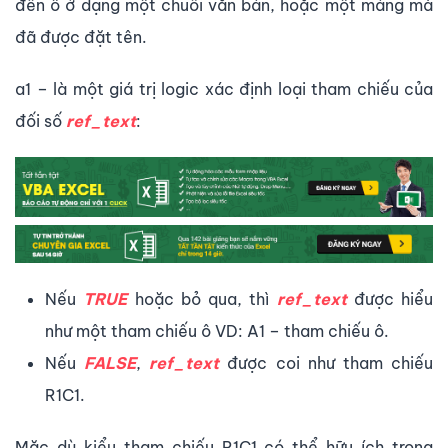
đến ô ở dạng một chuỗi văn bản, hoặc một mảng mà
đã được đặt tên.
a1 – là một giá trị logic xác định loại tham chiếu của
đối số
ref_text
:
Nếu
TRUE
hoặc bỏ qua, thì
ref_text
được hiểu
như một tham chiếu ô VD: A1 – tham chiếu ô.
Nếu
FALSE
,
ref_text
được coi như tham chiếu
R1C1.
Mặc dù kiểu tham chiếu R1C1 có thể hữu ích trong