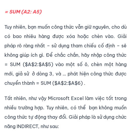
= SUM (A2: A5)
Tuy nhiên, bạn muốn công thức vẫn giữ nguyên, cho dù
có bao nhiêu hàng được xóa hoặc chèn vào. Giải
pháp rõ ràng nhất – sử dụng tham chiếu cố định – sẽ
không giúp ích gì. Để chắc chắn, hãy nhập công thức
= SUM ($A$2:$A$5) vào một số ô, chèn một hàng
mới, giả sử ở dòng 3, và … phát hiện công thức được
chuyển thành = SUM ($A$2:$A$6) .
Tất nhiên, như vậy Microsoft Excel làm việc tốt trong
nhiều trường hợp. Tuy nhiên, có thể bạn không muốn
công thức tự động thay đổi. Giải pháp là sử dụng chức
năng INDIRECT, như sau: