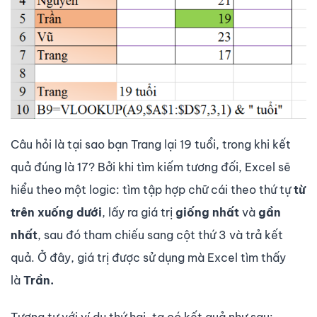
Câu hỏi là tại sao bạn Trang lại 19 tuổi, trong khi kết
quả đúng là 17? Bởi khi tìm kiếm tương đối, Excel sẽ
hiểu theo một logic: tìm tập hợp chữ cái theo thứ tự
từ
trên xuống dưới
, lấy ra giá trị
giống nhất
và
gần
nhất
, sau đó tham chiếu sang cột thứ 3 và trả kết
quả. Ở đây, giá trị được sử dụng mà Excel tìm thấy
là
Trần.
Tương tự với ví dụ thứ hai, ta có kết quả như sau: