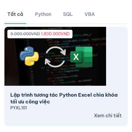
Tất cả
Python
SQL
VBA
3.000.000
VND
1.800.000
VND
Lập trình tương tác Python Excel chìa khóa
tối ưu công việc
PYXL101
Xem chi tiết