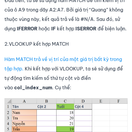
Đầu tiên, ta sẽ sử dụng hàm MATCH để tìm kiếm vị trí
của ô A9 trong dãy A2:A7. Bởi giá trị “Quang” không
thuộc vùng này, kết quả trả về là #N/A. Sau đó, sử
dụng
IFERROR
hoặc
IF
kết hợp
ISERROR
để biện luận.
2.VLOOKUP kết hợp MATCH
Hàm MATCH trả về vị trí của một giá trị bất kỳ trong
tập hợp.
Khi kết hợp với VLOOKUP, ta sẽ sử dụng để
tự động tìm kiếm số thứ tự cột và điền
vào
col_index_num
. Cụ thể: