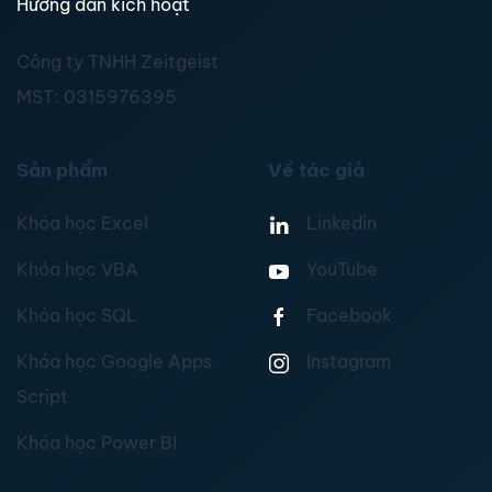
Hướng dẫn kích hoạt
Công ty TNHH Zeitgeist
MST:
0315976395
Sản phẩm
Về tác giả
Khóa học Excel
Linkedin
Khóa học VBA
YouTube
Khóa học SQL
Facebook
Khóa học Google Apps
Instagram
Script
Khóa học Power BI