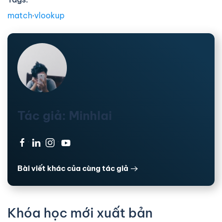
match
∙
vlookup
Tác giả: Minhlai
·
·
·
Bài viết khác của cùng tác giả
Khóa học mới xuất bản