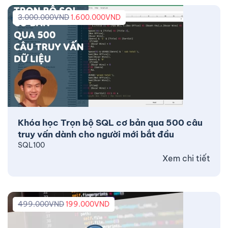
3.000.000
VND
1.600.000
VND
Khóa học Trọn bộ SQL cơ bản qua 500 câu
truy vấn dành cho người mới bắt đầu
SQL100
Xem chi tiết
499.000
VND
199.000
VND