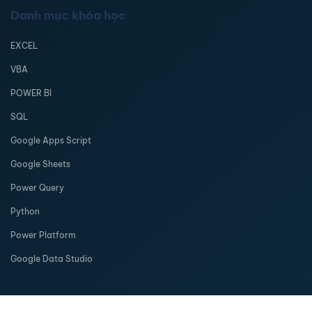
Danh mục khóa học
EXCEL
VBA
POWER BI
SQL
Google Apps Script
Google Sheets
Power Query
Python
Power Platform
Google Data Studio