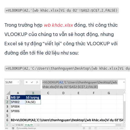
=VLOOKUP(A2,'[wb khác.xlsx]Ví dụ 02'!$A$2:$C$7,2,FALSE)
Trong trường hợp
wb khác.xlsx
đóng, thì công thức
VLOOKUP của chúng ta vẫn sẽ hoạt động, nhưng
Excel sẽ tự động “viết lại” công thức VLOOKUP với
đường dẫn tới file dữ liệu như sau:
=VLOOKUP(A2,'C:\Users\thanhnguyen\Desktop\[wb khác.xlsx]Ví dụ