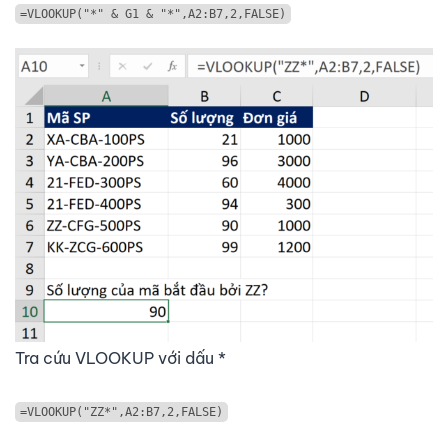
=VLOOKUP("*" & G1 & "*",A2:B7,2,FALSE)
Tra cứu VLOOKUP với dấu *
=VLOOKUP("ZZ*",A2:B7,2,FALSE)