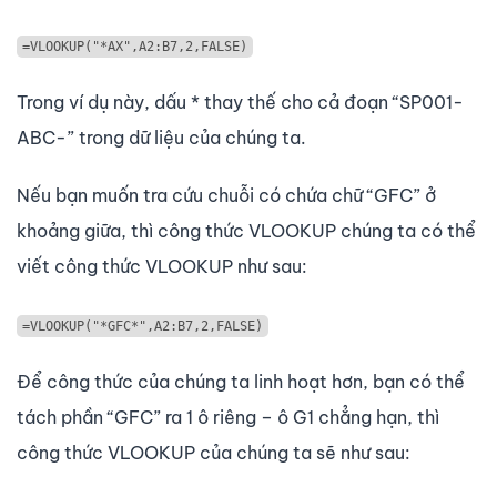
=VLOOKUP("*AX",A2:B7,2,FALSE)
Trong ví dụ này, dấu * thay thế cho cả đoạn “SP001-
ABC-” trong dữ liệu của chúng ta.
Nếu bạn muốn tra cứu chuỗi có chứa chữ “GFC” ở
khoảng giữa, thì công thức VLOOKUP chúng ta có thể
viết công thức VLOOKUP như sau:
=VLOOKUP("*GFC*",A2:B7,2,FALSE)
Để công thức của chúng ta linh hoạt hơn, bạn có thể
tách phần “GFC” ra 1 ô riêng – ô G1 chẳng hạn, thì
công thức VLOOKUP của chúng ta sẽ như sau: