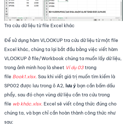
Tra cứu dữ liệu từ file Excel khác
Để sử dụng hàm VLOOKUP tra cứu dữ liệu từ một file
Excel khác, chúng ta lại bắt đầu bằng việc viết hàm
VLOOKUP ở file/Workbook chúng ta muốn lấy dữ liệu,
trong ảnh minh hoạ là sheet
Ví dụ 03
trong
file
Book1.xlsx.
Sau khi viết giá trị muốn tìm kiếm là
SP002 được lưu trong ô A2,
lưu ý
bạn cần bấm dấu
phẩy, sau đó chọn vùng dữ liệu cần tra cứu trong
file
wb khác.xlsx.
Excel sẽ viết công thức đúng cho
chúng ta, và bạn chỉ cần hoàn thành công thức như
sau: