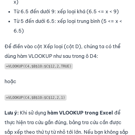
x)
Từ 6.5 đến dưới 9: xếp loại khá (6.5 <= x < 9)
Từ 5 đến dưới 6.5: xếp loại trung bình (5 <= x <
6.5)
Để điền vào cột Xếp loại (cột D), chúng ta có thể
dùng hàm VLOOKUP như sau trong ô D4:
=VLOOKUP(C4,$B$10:$C$12,2,TRUE)
hoặc
=VLOOKUP(C4,$B$10:$C$12,2,1)
Lưu ý:
Khi sử dụng
hàm VLOOKUP trong Excel
để
thực hiện tra cứu gần đúng, bảng tra cứu cần được
sắp xếp theo thứ tự từ nhỏ tới lớn. Nếu bạn không sắp