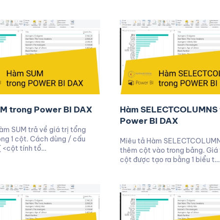
M trong Power BI DAX
Hàm SELECTCOLUMNS 
Power BI DAX
àm SUM trả về giá trị tổng
ong 1 cột. Cách dùng / cấu
Miêu tả Hàm SELECTCOLUMN
 <cột tính tổ…
thêm cột vào trong bảng. Giá 
cột được tạo ra bằng 1 biểu t…