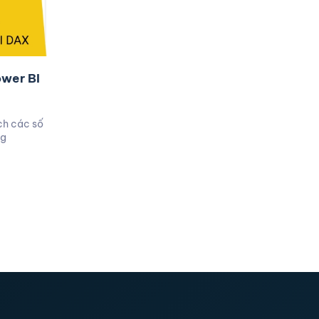
wer BI
ch các số
ng