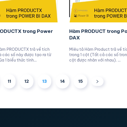
ODUCTX trong Power
Hàm PRODUCT trong Po
DAX
Hàm PRODUCTX trả về tích
Miêu tả Hàm Product trả về tí
 các số này được tạo ra từ
trong 1 cột (Tất cả các số tro
ủa 1 biểu thức tính…
cột được nhân với nhau). …
11
12
13
14
15