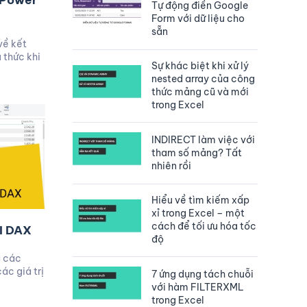
 Power
Tự động điền Google
Form với dữ liệu cho
sẵn
về kết
u thức khi
Sự khác biệt khi xử lý
nested array của công
thức mảng cũ và mới
trong Excel
INDIRECT làm việc với
tham số mảng? Tất
nhiên rồi
Hiểu về tìm kiếm xấp
xỉ trong Excel – một
cách để tối ưu hóa tốc
I DAX
độ
ả các
ác giá trị
7 ứng dụng tách chuỗi
với hàm FILTERXML
trong Excel