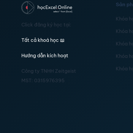
Sản p
Khóa h
Click đăng ký học tại:
Khóa h
Tất cả khoá học
📖
Khóa h
Hướng dẫn kích hoạt
Khóa h
Khóa h
Công ty TNHH Zeitgeist
MST:
0315976395