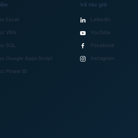
hẩm
Về tác giả
ọc Excel
Linkedin
ọc VBA
YouTube
ọc SQL
Facebook
ọc Google Apps Script
Instagram
ọc Power BI