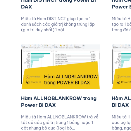
Hàm DISTINCT trong Power BI
Hàm CA
DAX
Power 
Miêu tả Hàm DISTINCT giúp tạo ra 1
Miêu tả 
danh sách các giá trị không trùng lặp
tạo ra 1 b
(giá trị duy nhất) 1 cột…
trong đó 
Hàm ALLNOBLANKROW trong
Hàm AL
Power BI DAX
BI DAX
Miêu tả Hàm ALLNOBLANKROW trả về
Miêu tả 
tất cả các giá trị trong 1 bảng hoặc 1
các bộ lọ
cột nhưng bỏ qua (loại bỏ…
bảng, ngoạ