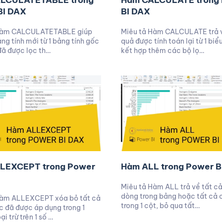
LCULATETABLE trong
Hàm CALCULATE trong
BI DAX
BI DAX
Hàm CALCULATETABLE giúp
Miêu tả Hàm CALCULATE trả 
ảng tính mới từ 1 bảng tính gốc
quả được tính toán lại từ 1 biể
đã được lọc th…
kết hợp thêm các bộ lọ…
LEXCEPT trong Power
Hàm ALL trong Power B
Miêu tả Hàm ALL trả về tất c
dòng trong bảng hoặc tất cả c
Hàm ALLEXCEPT xóa bỏ tất cả
trong 1 cột, bỏ qua tất…
c đã được áp dụng trong 1
i trừ trên 1 số …