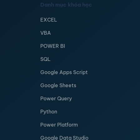
Danh mục khóa học
EXCEL
VBA
POWER BI
SQL
Google Apps Script
Google Sheets
Power Query
Python
Power Platform
Google Data Studio