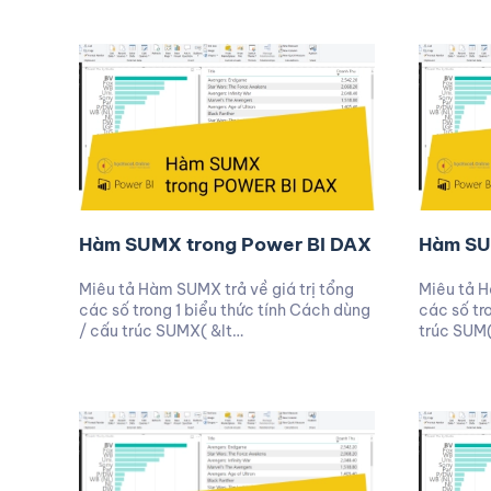
Hàm SUMX trong Power BI DAX
Hàm SU
Miêu tả Hàm SUMX trả về giá trị tổng
Miêu tả H
các số trong 1 biểu thức tính Cách dùng
các số tr
/ cấu trúc SUMX( &lt…
trúc SUM(