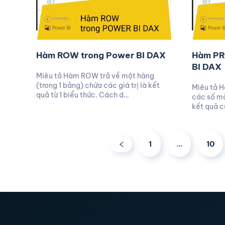
Hàm ROW trong Power BI DAX
Hàm PR
BI DAX
Miêu tả Hàm ROW trả về một hàng
(trong 1 bảng) chứa các giá trị là kết
Miêu tả 
quả từ 1 biểu thức. Cách d…
các số mà
kết quả c
1
…
10