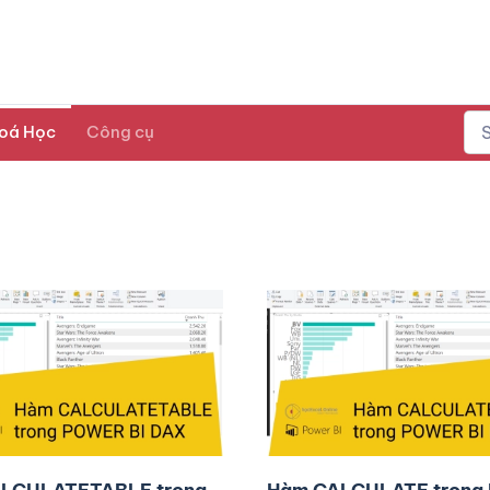
oá Học
Công cụ