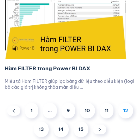
Hàm FILTER trong Power BI DAX
Miêu tả Hàm FILTER giúp lọc bảng dữ liệu theo điều kiện (loại
bỏ các giá trị không thỏa mãn điều …
1
…
9
10
11
12
13
14
15