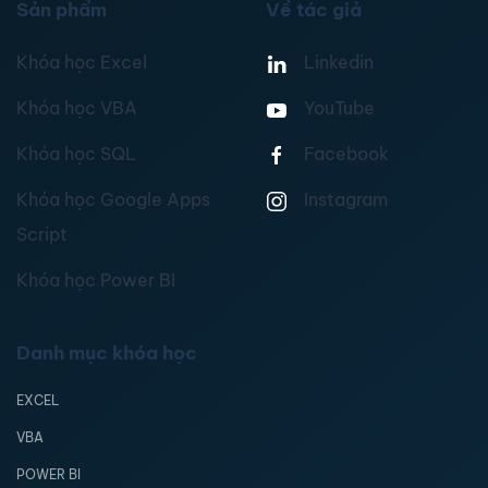
Sản phẩm
Về tác giả
Khóa học Excel
Linkedin
Khóa học VBA
YouTube
Khóa học SQL
Facebook
Khóa học Google Apps
Instagram
Script
Khóa học Power BI
Danh mục khóa học
EXCEL
VBA
POWER BI