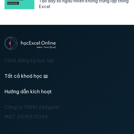
Tạo dãy số ngẫu nhiên không trùng lặp trong
Excel
Click đăng ký học tại:
Tất cả khoá học
📖
Hướng dẫn kích hoạt
Công ty TNHH Zeitgeist
MST:
0315976395