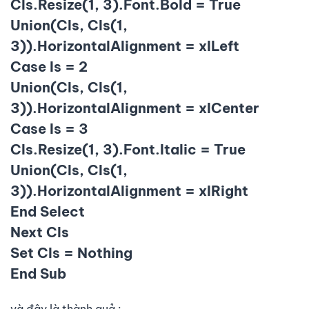
Cls.Resize(1, 3).Font.Bold = True
Union(Cls, Cls(1,
3)).HorizontalAlignment = xlLeft
Case Is = 2
Union(Cls, Cls(1,
3)).HorizontalAlignment = xlCenter
Case Is = 3
Cls.Resize(1, 3).Font.Italic = True
Union(Cls, Cls(1,
3)).HorizontalAlignment = xlRight
End Select
Next Cls
Set Cls = Nothing
End Sub
và đây là thành quả :