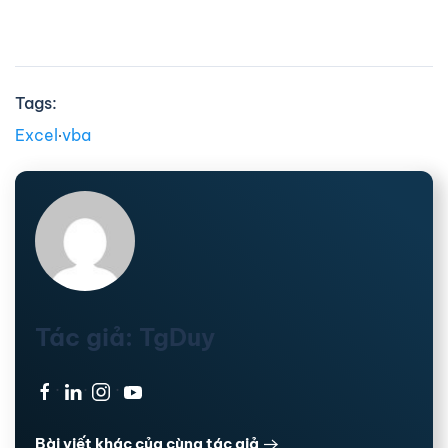
Tags:
Excel
∙
vba
Tác giả: TgDuy
·
·
·
Bài viết khác của cùng tác giả