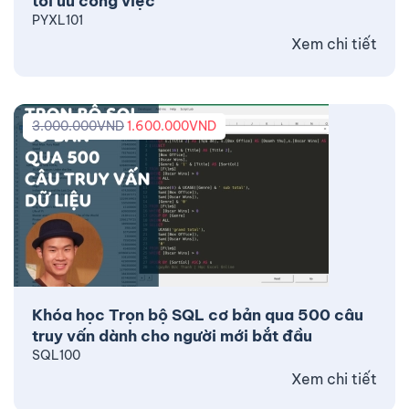
tối ưu công việc
PYXL101
Xem chi tiết
3.000.000
VND
1.600.000
VND
Khóa học Trọn bộ SQL cơ bản qua 500 câu
truy vấn dành cho người mới bắt đầu
SQL100
Xem chi tiết