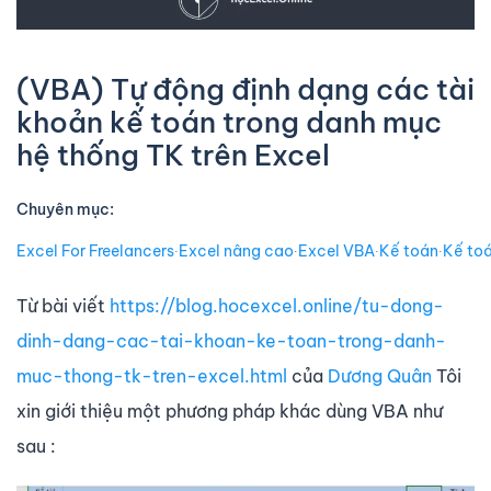
(VBA) Tự động định dạng các tài
khoản kế toán trong danh mục
hệ thống TK trên Excel
Chuyên mục:
Excel For Freelancers
∙
Excel nâng cao
∙
Excel VBA
∙
Kế toán
∙
Kế toá
Từ bài viết
https://blog.hocexcel.online/tu-dong-
dinh-dang-cac-tai-khoan-ke-toan-trong-danh-
muc-thong-tk-tren-excel.html
của
Dương Quân
Tôi
xin giới thiệu một phương pháp khác dùng VBA như
sau :