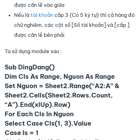
được căn lề vào giữa
Nếu là
tài khoản
cấp 3 (Có 5 ký tự) thì cả hàng đó
chữ nghiêm. các cột số [Số tài khoản] và [cấp ]
được căn lề bên phải
Ta sử dụng module sau :
Sub DingDang()
Dim Cls As Range, Nguon As Range
Set Nguon = Sheet2.Range(“A2:A” &
Sheet2.Cells(Sheet2.Rows.Count,
“A”).End(xlUp).Row)
For Each Cls In Nguon
Select Case Cls(1, 3).Value
Case Is = 1