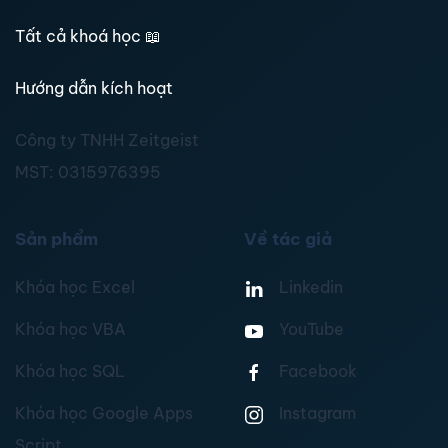
Tất cả khoá học
📖
Hướng dẫn kích hoạt
Công ty TNHH Zeitgeist
MST:
0315976395
Sản phẩm
Về tác giả
Khóa học Excel
Linkedin
Khóa học VBA
YouTube
Khóa học SQL
Facebook
Khóa học Google Apps
Instagram
Script