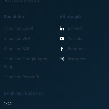
MST:
0315976395
Sản phẩm
Về tác giả
Khóa học Excel
Linkedin
Khóa học VBA
YouTube
Khóa học SQL
Facebook
Khóa học Google Apps
Instagram
Script
Khóa học Power BI
Danh mục khóa học
EXCEL