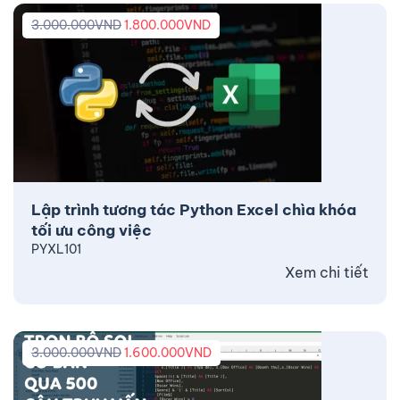
3.000.000
VND
1.800.000
VND
Lập trình tương tác Python Excel chìa khóa
tối ưu công việc
PYXL101
Xem chi tiết
3.000.000
VND
1.600.000
VND