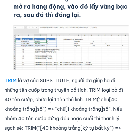
mở ra hang động, vào đó lấy vàng bạc
ra, sau đó thì đóng lại.
TRIM
là vợ của SUBSTITUTE, người đã giúp hạ đi
những tên cướp trong truyện cổ tích. TRIM loại bỏ đi
40 tên cướp, chừa lại 1 tên thủ lĩnh. TRIM(“chữ[40
khoảng trắng]số”) => “chữ[1 khoảng trắng]số”. Nếu
nhóm 40 tên cướp đứng đầu hoặc cuối thì thanh lý
sạch sẽ: TRIM(“[40 khoảng trắng]ký tự bất kỳ”) =>