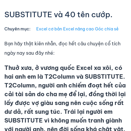
SUBSTITUTE và 40 tên cướp.
Chuyên mục:
Excel cơ bản
∙
Excel nâng cao
∙
Góc chia sẻ
Bạn hãy thật kiên nhẫn, đọc hết câu chuyện cổ tích
ngày nay sau đây nhé:
Thuở xưa, ở vương quốc Excel xa xôi, có
hai anh em là
T2Column
và
SUBSTITUTE
.
T2Column
, người anh chiếm đoạt hết của
cải tài sản do cha mẹ để lại, đồng thời lại
lấy được vợ giàu sang nên cuộc sống rất
dư dả, rất sung túc. Trái lại người em
SUBSTITUTE
vì không muốn tranh giành
với người anh, nên đời sống khá chật vật.