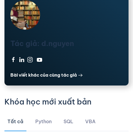
Tác giả: d.nguyen
·
·
·
Bài viết khác của cùng tác giả
Khóa học mới xuất bản
Tất cả
Python
SQL
VBA