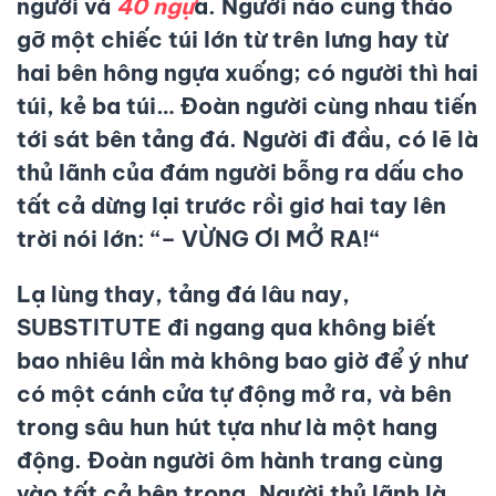
người
và
40 ngự
a. Người nào cũng tháo
gỡ một chiếc túi lớn từ trên lưng hay từ
hai bên hông ngựa xuống; có người thì hai
túi, kẻ ba túi… Đoàn người cùng nhau tiến
tới sát bên tảng đá. Người đi đầu, có lẽ là
thủ lãnh của đám người bỗng ra dấu cho
tất cả dừng lại trước rồi giơ hai tay lên
trời nói lớn: “
– VỪNG ƠI MỞ RA!
“
Lạ lùng thay, tảng đá lâu nay,
SUBSTITUTE đi ngang qua không biết
bao nhiêu lần mà không bao giờ để ý như
có một cánh cửa tự động mở ra, và bên
trong sâu hun hút tựa như là một hang
động. Đoàn người ôm hành trang cùng
vào tất cả bên trong. Người thủ lãnh là