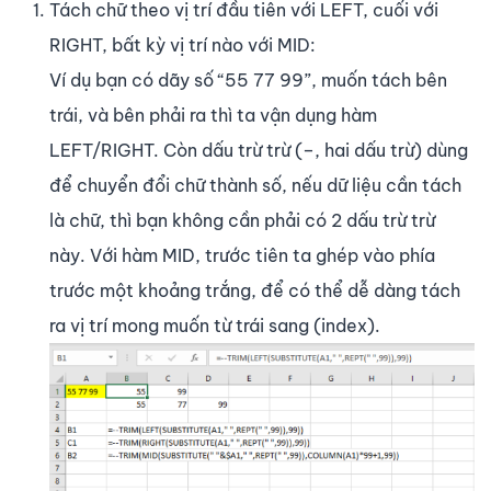
Tách chữ theo vị trí đầu tiên với LEFT, cuối với
RIGHT, bất kỳ vị trí nào với MID:
Ví dụ bạn có dãy số “55 77 99”, muốn tách bên
trái, và bên phải ra thì ta vận dụng hàm
LEFT/RIGHT. Còn dấu trừ trừ (–, hai dấu trừ) dùng
để chuyển đổi chữ thành số, nếu dữ liệu cần tách
là chữ, thì bạn không cần phải có 2 dấu trừ trừ
này. Với hàm MID, trước tiên ta ghép vào phía
trước một khoảng trắng, để có thể dễ dàng tách
ra vị trí mong muốn từ trái sang (index).