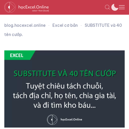
blog.hocexcel.online
Excel cơ bản
SUBSTITUTE và 40
tên cướp.