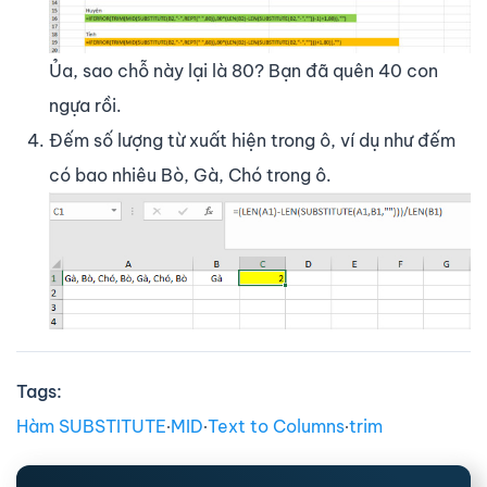
Ủa, sao chỗ này lại là 80? Bạn đã quên 40 con
ngựa rồi.
Đếm số lượng từ xuất hiện trong ô, ví dụ như đếm
có bao nhiêu Bò, Gà, Chó trong ô.
Tags:
Hàm SUBSTITUTE
∙
MID
∙
Text to Columns
∙
trim