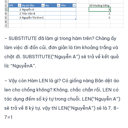
– SUBSTITUTE đã làm gì trong hàm trên? Chàng ấy
làm việc đi đốn củi, đơn giản là tìm khoảng trắng và
chặt đi. SUBSTITUTE(“Nguyễn A”) sẽ trả về kết quả
là: “NguyễnA”.
– Vậy còn Hàm LEN là gì? Có giống nàng Bân dệt áo
len cho chồng không? Không, chắc chắn rồi, LEN có
tác dụng đếm số ký tự trong chuỗi. LEN(“Nguyễn A”)
sẽ trả về 8 ký tự, vậy thì LEN(“NguyễnA”) sẽ là 7. 8-
7=1