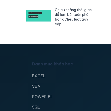
Chia khoảng thời gian
để làm bài toán phân
tích dữ liệu lượt truy
cập
Danh mục khóa học
EXCEL
VBA
POWER BI
SQL