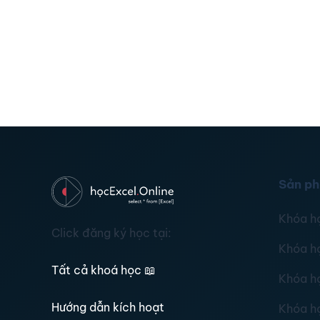
Sản p
Khóa h
Click đăng ký học tại:
Khóa h
Tất cả khoá học
📖
Khóa h
Hướng dẫn kích hoạt
Khóa h