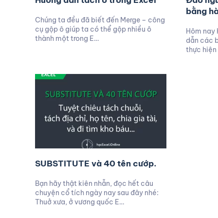
Hướng dẫn tách ô trong Excel
Đảo ngư
bằng h
Chúng ta đều đã biết đến Merge – công
cụ gộp ô giúp ta có thể gộp nhiều ô
Hôm nay 
thành một trong E…
dẫn các b
thực hiện
SUBSTITUTE và 40 tên cướp.
Bạn hãy thật kiên nhẫn, đọc hết câu
chuyện cổ tích ngày nay sau đây nhé:
Thuở xưa, ở vương quốc E…