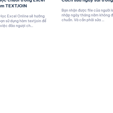
ợc chuỗi trong Excel
Cách sửa ngày sai trong
àm TEXTJOIN
Bạn nhận được file của người 
nhập ngày tháng năm không đ
Học Excel Online sẽ hướng
chuẩn. Và cần phải sửa …
ạn sử dụng hàm textjoin để
 việc đảo ngượi ch…