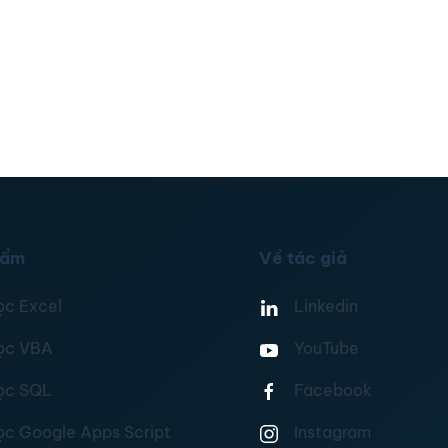
hẩm
Về tác giả
ọc Excel
Linkedin
ọc VBA
YouTube
ọc SQL
Facebook
ọc Google Apps Script
Instagram