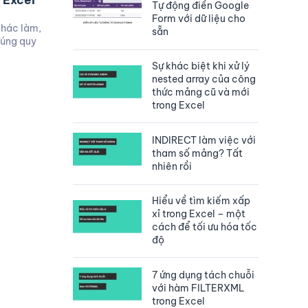
 Excel
Tự động điền Google
Form với dữ liệu cho
khác làm,
sẵn
úng quy
Sự khác biệt khi xử lý
nested array của công
thức mảng cũ và mới
trong Excel
INDIRECT làm việc với
tham số mảng? Tất
nhiên rồi
Hiểu về tìm kiếm xấp
xỉ trong Excel – một
cách để tối ưu hóa tốc
độ
7 ứng dụng tách chuỗi
với hàm FILTERXML
trong Excel