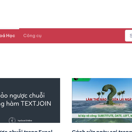
oá Học
Công cụ