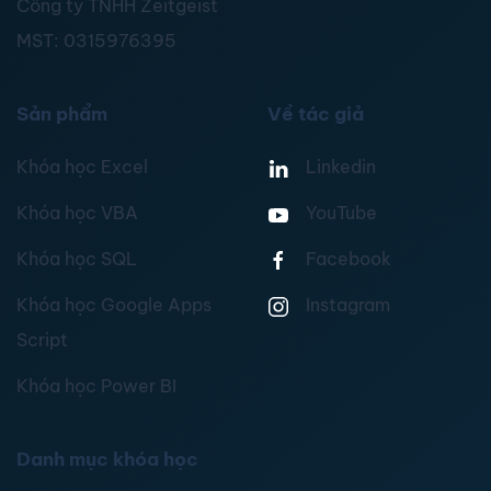
Công ty TNHH Zeitgeist
MST:
0315976395
Sản phẩm
Về tác giả
Khóa học Excel
Linkedin
Khóa học VBA
YouTube
Khóa học SQL
Facebook
Khóa học Google Apps
Instagram
Script
Khóa học Power BI
Danh mục khóa học