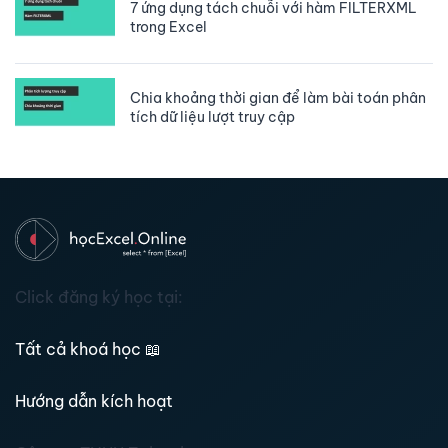
7 ứng dụng tách chuỗi với hàm FILTERXML
trong Excel
Chia khoảng thời gian để làm bài toán phân
tích dữ liệu lượt truy cập
Click đăng ký học tại:
Tất cả khoá học
📖
Hướng dẫn kích hoạt