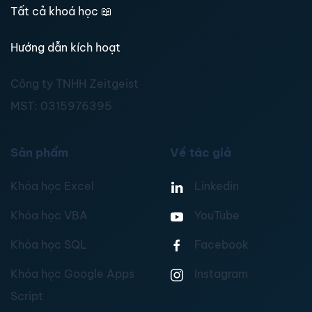
Tất cả khoá học
📖
Hướng dẫn kích hoạt
Công ty TNHH Zeitgeist
MST:
0315976395
Sản phẩm
Về tác giả
Khóa học Excel
Linkedin
Khóa học VBA
YouTube
Khóa học SQL
Facebook
Khóa học Google Apps
Instagram
Script