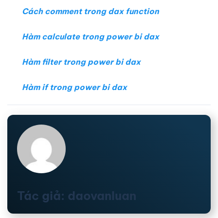
Cách comment trong dax function
Hàm calculate trong power bi dax
Hàm filter trong power bi dax
Hàm if trong power bi dax
Tác giả: daovanluan