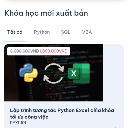
Khóa học mới xuất bản
Tất cả
Python
SQL
VBA
3.000.000
VND
1.800.000
VND
Lập trình tương tác Python Excel chìa khóa
tối ưu công việc
PYXL101