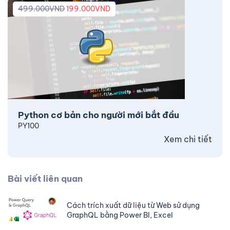
499.000
VND
199.000
VND
Python cơ bản cho người mới bắt đầu
PY100
Xem chi tiết
Bài viết liên quan
Cách trích xuất dữ liệu từ Web sử dụng
GraphQL bằng Power BI, Excel