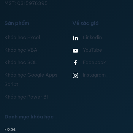
MST:
0315976395
Sản phẩm
Về tác giả
Khóa học Excel
Linkedin
Khóa học VBA
YouTube
Khóa học SQL
Facebook
Khóa học Google Apps
Instagram
Script
Khóa học Power BI
Danh mục khóa học
EXCEL