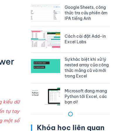
Google Sheets, công
thức tra cứu phiên âm
IPA tiếng Anh
Cách cài đặt Add-in
Excel Labs
ower
Sự khác biệt khi xử lý
nested array của công
thức mảng cũ và mới
trong Excel
Microsoft đang mang
Python tới Excel, các
g kiểu dữ
bạn ơi!
ốn tự tay
ng một số
Khóa học liên quan