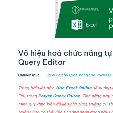
Vô hiệu hoá chức năng tự 
Query Editor
Chuyên mục:
Excel cơ bản
∙
Excel nâng cao
∙
Power BI
∙
Trong bài viết này,
Học Excel Online
sẽ hướng d
liệu trong
Power Query Editor
. Tính năng này 
mình quy định kiểu dữ liệu cho từng trường cụ 
trường hợp có thể việc tự động nhận dạng này k