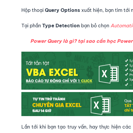
Hộp thoại
Query Options
xuất hiện, bạn tìm tới
Tại phần
Type Detection
bạn bỏ chọn
Automatic
Power Query là gì? tại sao cần học Powe
Lần tới khi bạn tạo truy vấn, hay thực hiện cá