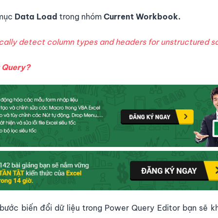
 mục
Data Load
trong nhóm
Current Workbook.
ally detect column types and headers for unstructured s
r Query?
c bước biến đổi dữ liệu trong Power Query Editor bạn sẽ 