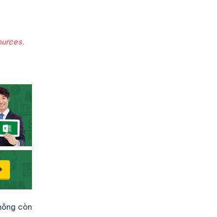
ources.
không còn