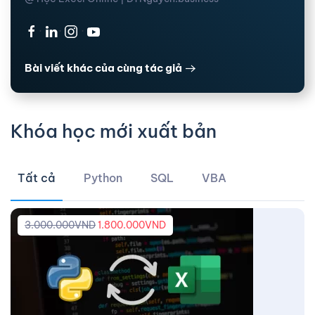
·
·
·
Bài viết khác của cùng tác giả
Khóa học mới xuất bản
Tất cả
Python
SQL
VBA
3.000.000
VND
1.800.000
VND