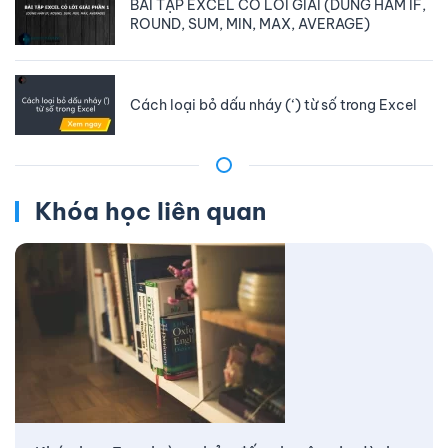
BÀI TẬP EXCEL CÓ LỜI GIẢI (DÙNG HÀM IF,
ROUND, SUM, MIN, MAX, AVERAGE)
Cách loại bỏ dấu nháy (‘) từ số trong Excel
Khóa học liên quan