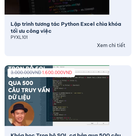
Lập trình tương tác Python Excel chìa khóa
tối ưu công việc
PYXL101
Xem chi tiết
3.000.000
VND
1.600.000
VND
Khóa học Trọn bộ SQL cơ bản qua 500 câu