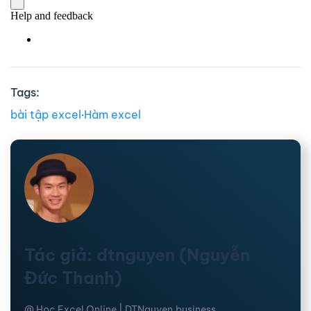
Tags:
bài tập excel
∙
Hàm excel
Tác giả: dtnguyen (Nguyễn
Đức Thanh)
@ Học Excel Online | DTNguyen.business