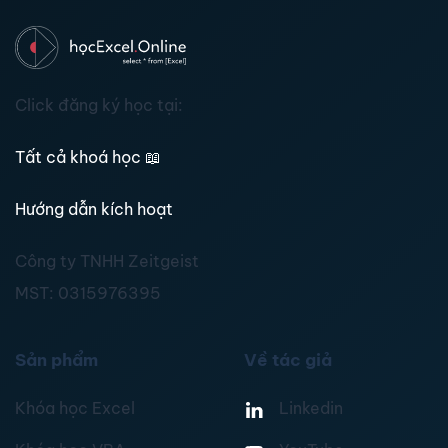
Click đăng ký học tại:
Tất cả khoá học
📖
Hướng dẫn kích hoạt
Công ty TNHH Zeitgeist
MST:
0315976395
Sản phẩm
Về tác giả
Khóa học Excel
Linkedin