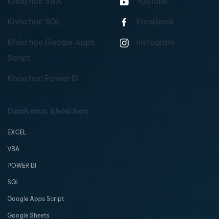
Khóa học VBA
YouTube
Khóa học SQL
Facebook
Khóa học Google Apps
Instagram
Script
Khóa học Power BI
Danh mục khóa học
EXCEL
VBA
POWER BI
SQL
Google Apps Script
Google Sheets