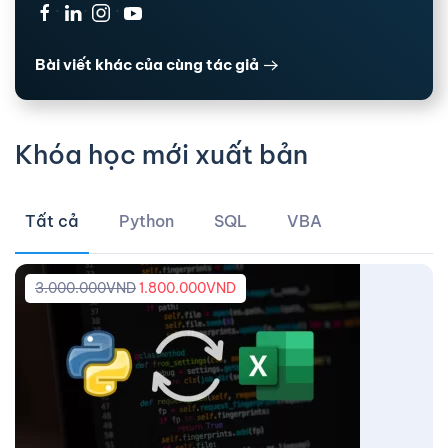
·
·
·
Bài viết khác của cùng tác giả
Khóa học mới xuất bản
Tất cả
Python
SQL
VBA
3.000.000
VND
1.800.000
VND