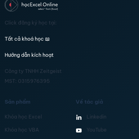
Click đăng ký học tại:
Tất cả khoá học
📖
Hướng dẫn kích hoạt
Công ty TNHH Zeitgeist
MST:
0315976395
Sản phẩm
Về tác giả
Khóa học Excel
Linkedin
Khóa học VBA
YouTube