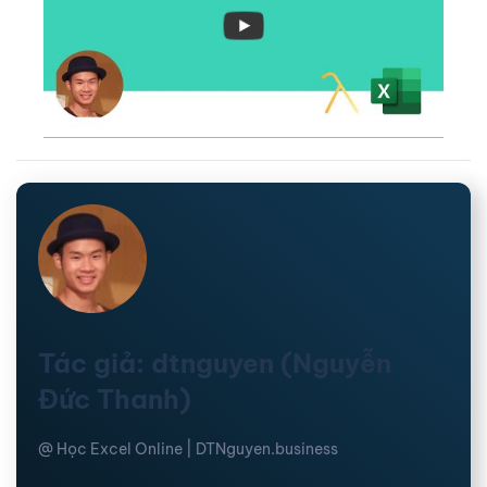
Tác giả: dtnguyen (Nguyễn
Đức Thanh)
@ Học Excel Online | DTNguyen.business