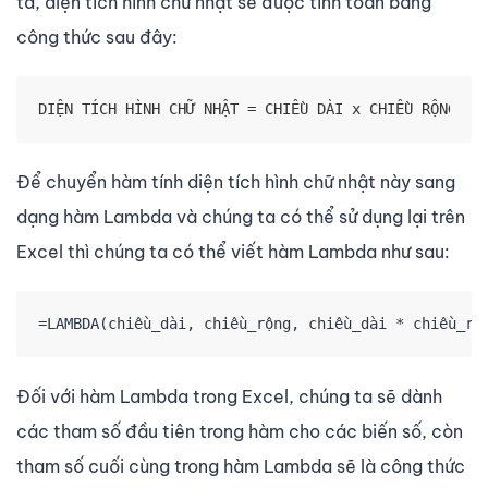
ta, diện tích hình chữ nhật sẽ được tính toán bằng
công thức sau đây:
DIỆN TÍCH HÌNH CHỮ NHẬT = CHIỀU DÀI x CHIỀU RỘNG
Để chuyển hàm tính diện tích hình chữ nhật này sang
dạng hàm Lambda và chúng ta có thể sử dụng lại trên
Excel thì chúng ta có thể viết hàm Lambda như sau:
=LAMBDA(chiều_dài, chiều_rộng, chiều_dài * chiều_rộ
Đối với hàm Lambda trong Excel, chúng ta sẽ dành
các tham số đầu tiên trong hàm cho các biến số, còn
tham số cuối cùng trong hàm Lambda sẽ là công thức