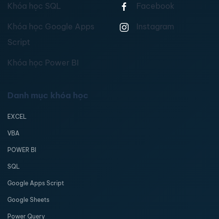
Khóa học SQL
Facebook
Khóa học Google Apps
Instagram
Script
Khóa học Power BI
Danh mục khóa học
EXCEL
VBA
POWER BI
SQL
Google Apps Script
Google Sheets
Power Query