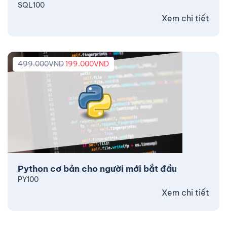
SQL100
Xem chi tiết
499.000
VND
199.000
VND
Python cơ bản cho người mới bắt đầu
PY100
Xem chi tiết