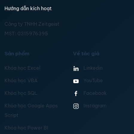
Hướng dẫn kích hoạt
Công ty TNHH Zeitgeist
MST:
0315976395
Sản phẩm
Về tác giả
Khóa học Excel
Linkedin
Khóa học VBA
YouTube
Khóa học SQL
Facebook
Khóa học Google Apps
Instagram
Script
Khóa học Power BI