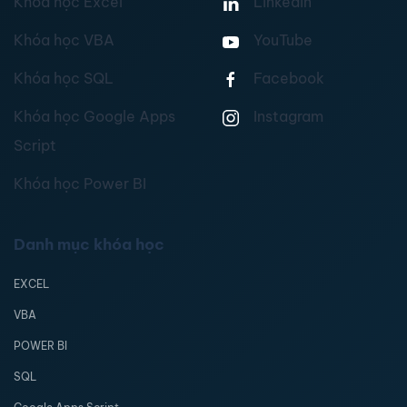
Khóa học Excel
Linkedin
Khóa học VBA
YouTube
Khóa học SQL
Facebook
Khóa học Google Apps
Instagram
Script
Khóa học Power BI
Danh mục khóa học
EXCEL
VBA
POWER BI
SQL