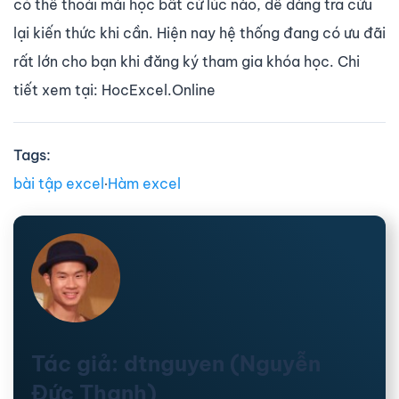
có thể thoải mái học bất cứ lúc nào, dễ dàng tra cứu
lại kiến thức khi cần. Hiện nay hệ thống đang có ưu đãi
rất lớn cho bạn khi đăng ký tham gia khóa học. Chi
tiết xem tại: HocExcel.Online
Tags:
bài tập excel
∙
Hàm excel
Tác giả: dtnguyen (Nguyễn
Đức Thanh)