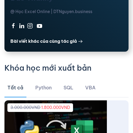
@ Học Excel Online | DTNguyen.business
·
·
·
Bài viết khác của cùng tác giả
Khóa học mới xuất bản
Tất cả
Python
SQL
VBA
3.000.000
VND
1.800.000
VND