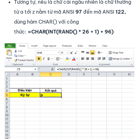
Tương tự, nếu là chữ cái ngẫu nhiên là chữ thường
từ a tới z nằm từ mã ANSI
97
đến mã ANSI
122,
dùng hàm CHAR() với công
thức:
=CHAR(INT(RAND() * 26 + 1) + 96)