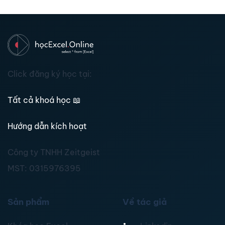
Click đăng ký học tại:
Tất cả khoá học
📖
Hướng dẫn kích hoạt
Công ty TNHH Zeitgeist
MST:
0315976395
Sản phẩm
Về tác giả