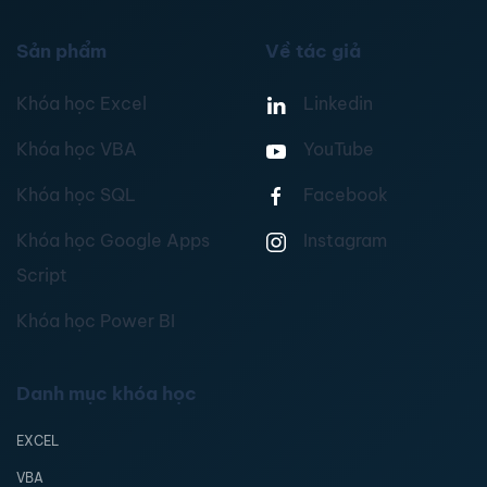
Sản phẩm
Về tác giả
Khóa học Excel
Linkedin
Khóa học VBA
YouTube
Khóa học SQL
Facebook
Khóa học Google Apps
Instagram
Script
Khóa học Power BI
Danh mục khóa học
EXCEL
VBA