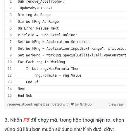
Sub remove_Apostrophe()
'Updateby20150521
Dim rng As Range
Dim WorkRng As Range
On Error Resume Next
xTitleId = "Hoc Excel Online"
Set WorkRng = Application.Selection
Set WorkRng = Application.InputBox("Range", xTitleId, W
Set WorkRng = WorkRng.SpecialCells(xlCellTypeConstants,
For Each rng In WorkRng
    If Not rng.HasFormula Then
        rng.Formula = rng.Value
    End If
Next
End Sub
remove_Apostrophe.bas
hosted with ❤ by
GitHub
view raw
3. Nhấn
F5
để chạy mã, trong hộp thoại hiện ra, chọn
vùng dữ liệu bạn muốn sử dụng như hình dưới đây: