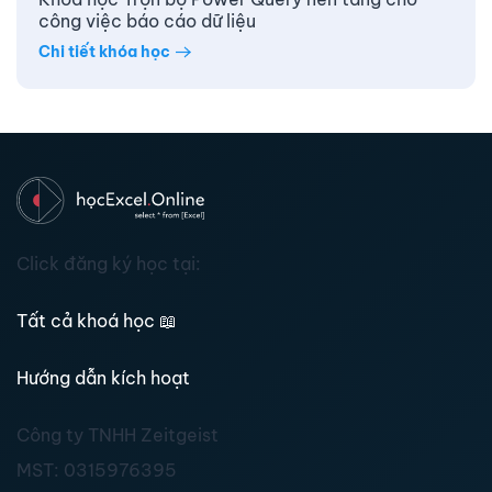
công việc báo cáo dữ liệu
Chi tiết khóa học
Click đăng ký học tại:
Tất cả khoá học
📖
Hướng dẫn kích hoạt
Công ty TNHH Zeitgeist
MST:
0315976395