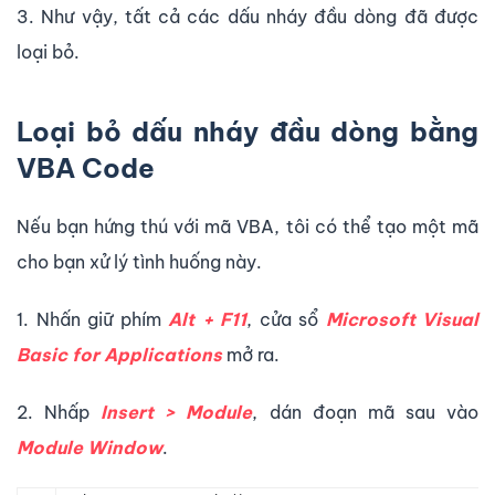
3. Như vậy, tất cả các dấu nháy đầu dòng đã được
loại bỏ.
Loại bỏ dấu nháy đầu dòng bằng
VBA Code
Nếu bạn hứng thú với mã VBA, tôi có thể tạo một mã
cho bạn xử lý tình huống này.
1. Nhấn giữ phím
Alt + F11
, cửa sổ
Microsoft Visual
Basic for Applications
mở ra.
2. Nhấp
Insert > Module
, dán đoạn mã sau vào
Module Window
.