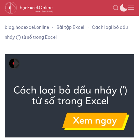
blog.hocexcel.online
Bài tập Excel
Cách loại bỏ dấu
nháy (‘) từ số trong Excel