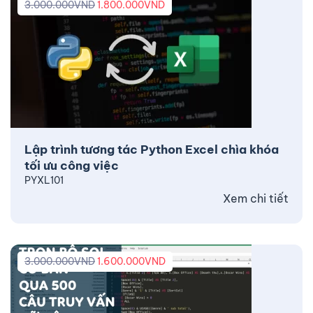
3.000.000
VND
1.800.000
VND
Lập trình tương tác Python Excel chìa khóa
tối ưu công việc
PYXL101
Xem chi tiết
3.000.000
VND
1.600.000
VND