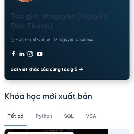
Tác giả: dtnguyen (Nguyễn
Đức Thanh)
@ Học Excel Online | DTNguyen.business
·
·
·
Bài viết khác của cùng tác giả
Khóa học mới xuất bản
Tất cả
Python
SQL
VBA