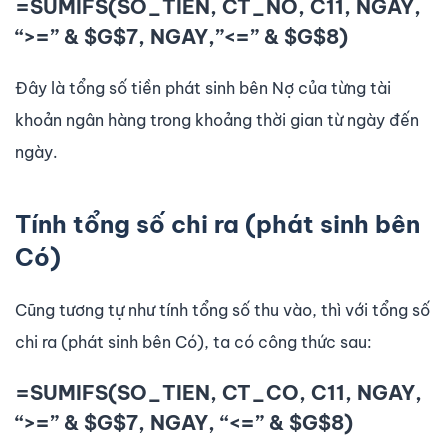
=SUMIFS(SO_TIEN, CT_NO, C11, NGAY,
“>=” & $G$7, NGAY,”<=” & $G$8)
Đây là tổng số tiền phát sinh bên Nợ của từng tài
khoản ngân hàng trong khoảng thời gian từ ngày đến
ngày.
Tính tổng số chi ra (phát sinh bên
Có)
Cũng tương tự như tính tổng số thu vào, thì với tổng số
chi ra (phát sinh bên Có), ta có công thức sau:
=SUMIFS(SO_TIEN, CT_CO, C11, NGAY,
“>=” & $G$7, NGAY, “<=” & $G$8)