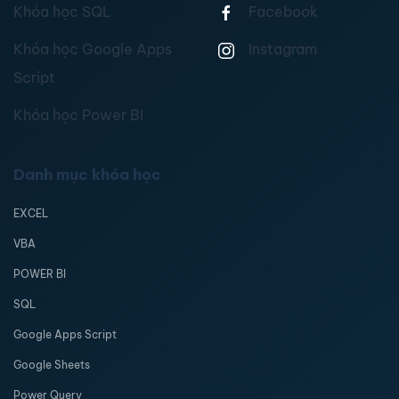
Khóa học SQL
Facebook
Khóa học Google Apps
Instagram
Script
Khóa học Power BI
Danh mục khóa học
EXCEL
VBA
POWER BI
SQL
Google Apps Script
Google Sheets
Power Query