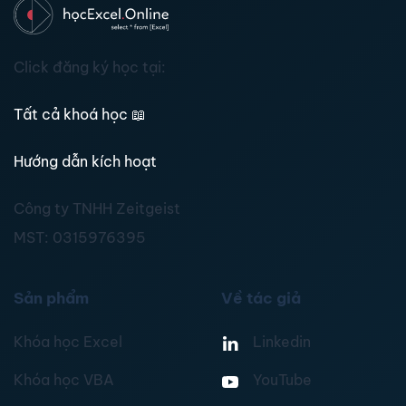
Click đăng ký học tại:
Tất cả khoá học
📖
Hướng dẫn kích hoạt
Công ty TNHH Zeitgeist
MST:
0315976395
Sản phẩm
Về tác giả
Khóa học Excel
Linkedin
Khóa học VBA
YouTube