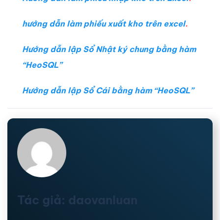
hướng dẫn làm phiếu xuất kho trên excel
.
Hướng dẫn lập Sổ Nhật ký chung bằng hàm
“HeoSQL”
Hướng dẫn lập Sổ Cái bằng hàm “HeoSQL”
Tác giả: daovanluan