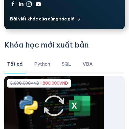
·
·
·
Bài viết khác của cùng tác giả
Khóa học mới xuất bản
Tất cả
Python
SQL
VBA
3.000.000
VND
1.800.000
VND