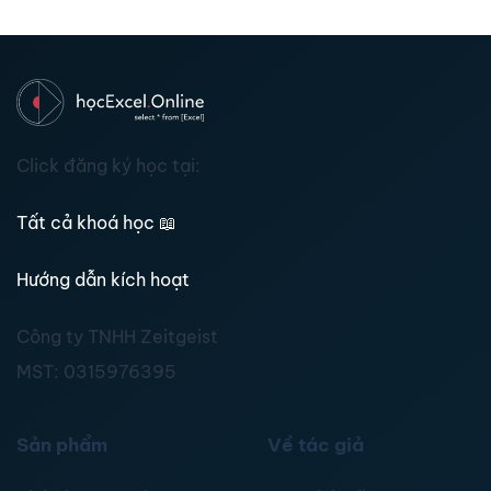
Click đăng ký học tại:
Tất cả khoá học
📖
Hướng dẫn kích hoạt
Công ty TNHH Zeitgeist
MST:
0315976395
Sản phẩm
Về tác giả