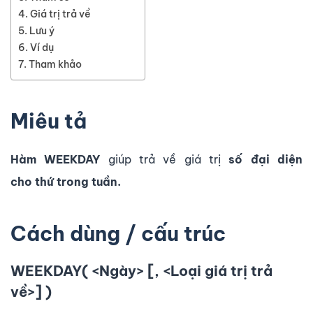
Giá trị trả về
Lưu ý
Ví dụ
Tham khảo
Miêu tả
Hàm WEEKDAY
giúp trả về giá trị
số đại diện
cho thứ trong tuần.
Cách dùng / cấu trúc
WEEKDAY( <Ngày> [, <Loại giá trị trả
về>] )