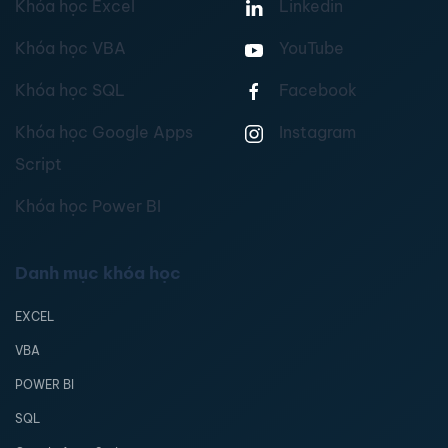
Khóa học Excel
Linkedin
Khóa học VBA
YouTube
Khóa học SQL
Facebook
Khóa học Google Apps
Instagram
Script
Khóa học Power BI
Danh mục khóa học
EXCEL
VBA
POWER BI
SQL