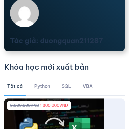
Tác giả: duongquan211287
Khóa học mới xuất bản
Tất cả
Python
SQL
VBA
3.000.000
VND
1.800.000
VND