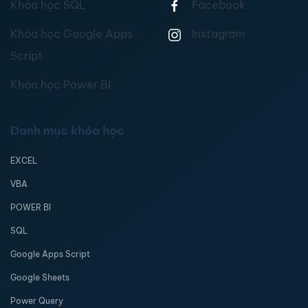
Khóa học SQL
Facebook
Khóa học Google Apps
Instagram
Script
Khóa học Power BI
Danh mục khóa học
EXCEL
VBA
POWER BI
SQL
Google Apps Script
Google Sheets
Power Query