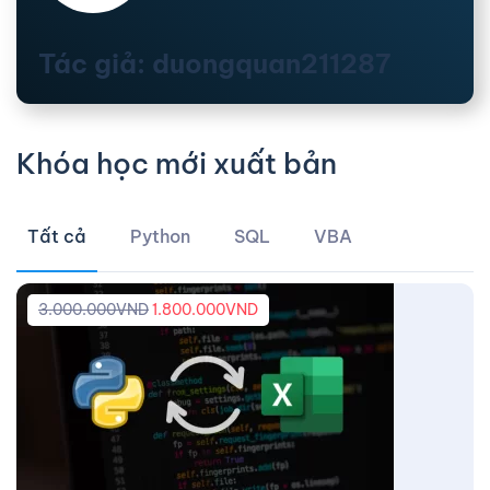
Tác giả: duongquan211287
Khóa học mới xuất bản
Tất cả
Python
SQL
VBA
3.000.000
VND
1.800.000
VND