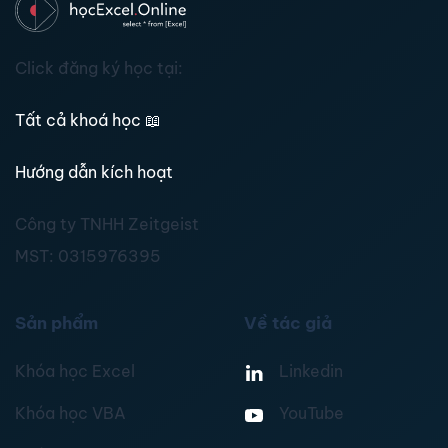
Click đăng ký học tại:
Tất cả khoá học
📖
Hướng dẫn kích hoạt
Công ty TNHH Zeitgeist
MST:
0315976395
Sản phẩm
Về tác giả
Khóa học Excel
Linkedin
Khóa học VBA
YouTube