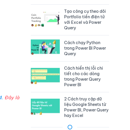
Tạo công cụ theo dõi
Portfolio tiền điện tử
với Excel và Power
Query
Cách chạy Python
trong Power BI Power
Query
Cách hiển thị lỗi chi
tiết cho các dòng
trong Power Query
Power BI
I
.
Đây là
2 Cách truy cập dữ
liệu Google Sheets từ
Power BI, Power Query
hay Excel