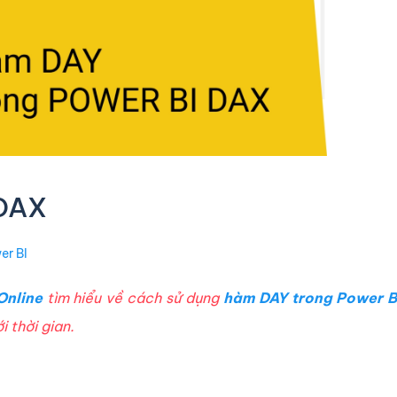
 DAX
er BI
Online
tìm hiểu về cách sử dụng
hàm DAY trong Power B
 thời gian.