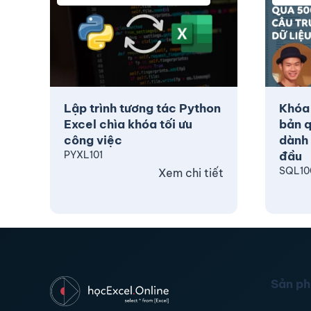
Lập trình tương tác Python
Khóa
Excel chìa khóa tối ưu
bản q
công việc
dành 
PYXL101
đầu
SQL10
Xem chi tiết
Sản p