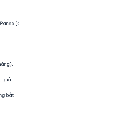
 Pannel):
háng).
t quả.
ông bắt