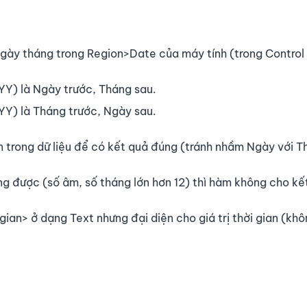
 ngày tháng trong Region>Date của máy tính (trong Control
Y) là Ngày trước, Tháng sau.
Y) là Tháng trước, Ngày sau.
an trong dữ liệu để có kết quả đúng (tránh nhầm Ngày với T
ạng được (số âm, số tháng lớn hơn 12) thì hàm không cho kế
gian> ở dạng Text nhưng đại diện cho giá trị thời gian (kh