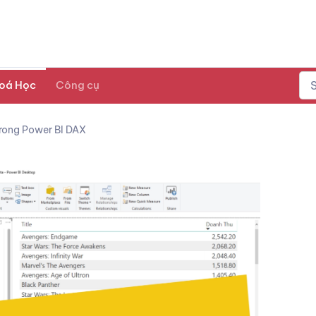
oá Học
Công cụ
rong Power BI DAX