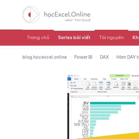
Trang chủ
Series bài viết
Tài nguyên
Kh
blog.hocexcel.online
Power BI
DAX
Hàm DAY t