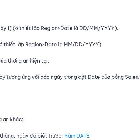
gày 1) (ở thiết lập Region>Date là DD/MM/YYYY).
(ở thiết lập Region>Date là MM/DD/YYYY).
a thời gian hiện tại.
ày tương ứng với các ngày trong cột Date của bảng Sales.
gian khác:
, tháng, ngày đã biết trước:
Hàm DATE