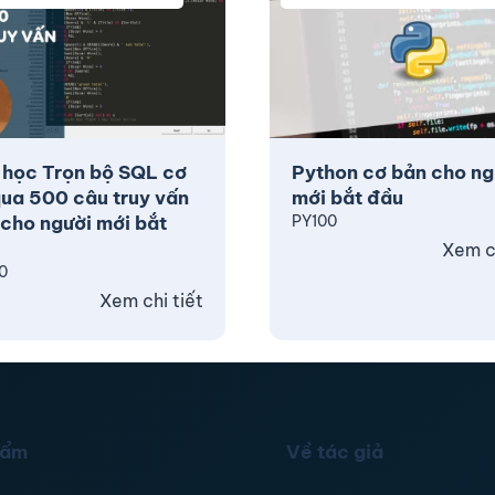
 học Trọn bộ SQL cơ
Python cơ bản cho ng
ua 500 câu truy vấn
mới bắt đầu
cho người mới bắt
PY100
Xem ch
0
Xem chi tiết
hẩm
Về tác giả