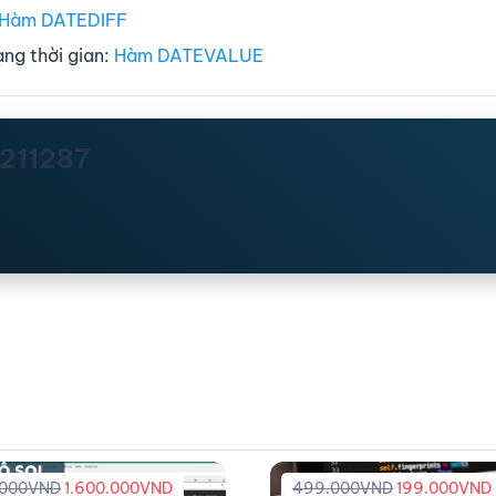
Hàm DATEDIFF
ạng thời gian:
Hàm DATEVALUE
n211287
.000
VND
1.600.000
VND
499.000
VND
199.000
VND