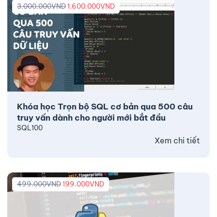
3.000.000
VND
1.600.000
VND
Khóa học Trọn bộ SQL cơ bản qua 500 câu
truy vấn dành cho người mới bắt đầu
SQL100
Xem chi tiết
499.000
VND
199.000
VND