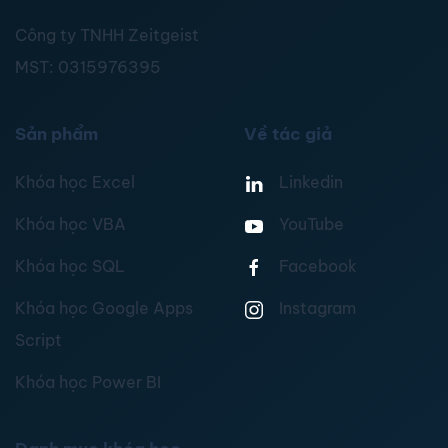
Công ty TNHH Zeitgeist
MST:
0315976395
Sản phẩm
Về tác giả
Khóa học Excel
Linkedin
Khóa học VBA
YouTube
Khóa học SQL
Facebook
Khóa học Google Apps
Instagram
Script
Khóa học Power BI