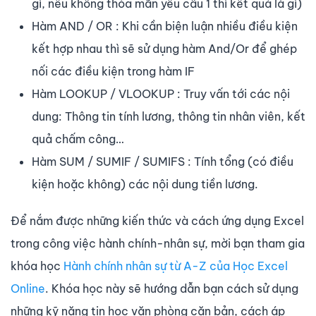
gì, nếu không thỏa mãn yêu cầu 1 thì kết quả là gì)
Hàm AND / OR : Khi cần biện luận nhiều điều kiện
kết hợp nhau thì sẽ sử dụng hàm And/Or để ghép
nối các điều kiện trong hàm IF
Hàm LOOKUP / VLOOKUP : Truy vấn tới các nội
dung: Thông tin tính lương, thông tin nhân viên, kết
quả chấm công…
Hàm SUM / SUMIF / SUMIFS : Tính tổng (có điều
kiện hoặc không) các nội dung tiền lương.
Để nắm được những kiến thức và cách ứng dụng Excel
trong công việc hành chính-nhân sự, mời bạn tham gia
khóa học
Hành chính nhân sự từ A-Z của Học Excel
Online
. Khóa học này sẽ hướng dẫn bạn cách sử dụng
những kỹ năng tin học văn phòng căn bản, cách áp