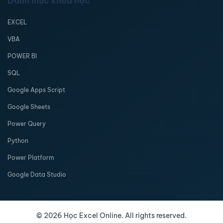
Danh mục khóa học
EXCEL
VBA
POWER BI
SQL
Google Apps Script
Google Sheets
Power Query
Python
Power Platform
Google Data Studio
©
2026
Học Excel Online. All rights reserved.