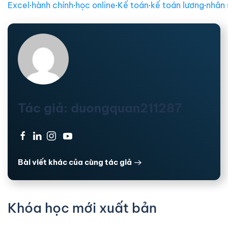
Excel
∙
hành chính
∙
học online
∙
Kế toán
∙
kế toán lương
∙
nhân 
Tác giả: duongquan211287
·
·
·
Bài viết khác của cùng tác giả
Khóa học mới xuất bản