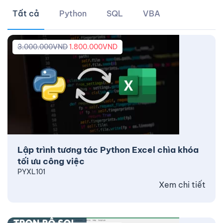
Tất cả
Python
SQL
VBA
3.000.000
VND
1.800.000
VND
Lập trình tương tác Python Excel chìa khóa
tối ưu công việc
PYXL101
Xem chi tiết