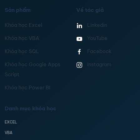
Sản phẩm
Về tác giả
Khóa học Excel
Linkedin
Khóa học VBA
YouTube
Khóa học SQL
Facebook
Khóa học Google Apps
Instagram
Script
Khóa học Power BI
Danh mục khóa học
EXCEL
VBA