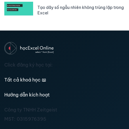
Tạo dãy số ngẫu nhiên không trùng lặp trong
Excel
Click đăng ký học tại:
Tất cả khoá học
📖
Hướng dẫn kích hoạt
Công ty TNHH Zeitgeist
MST:
0315976395