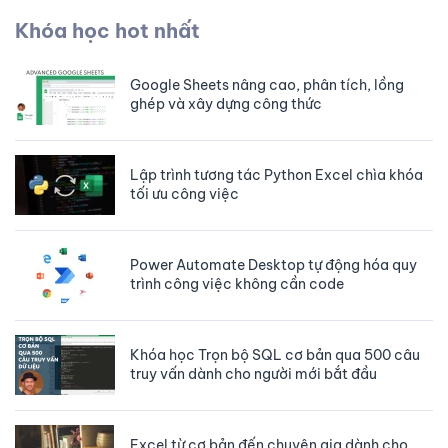
script hay JavaScript
Khóa học hot nhất
Cách sử dụng hàm FILTERXML để tách và
sắp xếp dữ liệu trong Excel
Google Sheets nâng cao, phân tích, lồng
ghép và xây dựng công thức
Cách chèn dữ liệu nhanh vào nhiều files
Excel không cần mở file
Lập trình tương tác Python Excel chìa khóa
tối ưu công việc
Cách chuẩn bị connection string để kết nối
từ VBA Excel tới SQL Server
Power Automate Desktop tự động hóa quy
trình công việc không cần code
Khóa học trọn bộ SQL cơ bản qua 500 câu
truy vấn dữ liệu
Khóa học Trọn bộ SQL cơ bản qua 500 câu
truy vấn dành cho người mới bắt đầu
Excel từ cơ bản đến chuyên gia dành cho