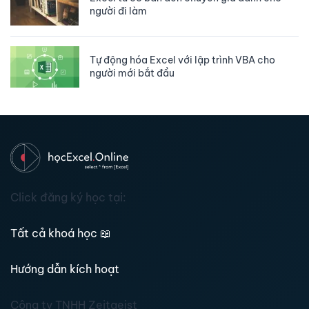
người đi làm
Tự động hóa Excel với lập trình VBA cho
người mới bắt đầu
Click đăng ký học tại:
Tất cả khoá học
📖
Hướng dẫn kích hoạt
Công ty TNHH Zeitgeist