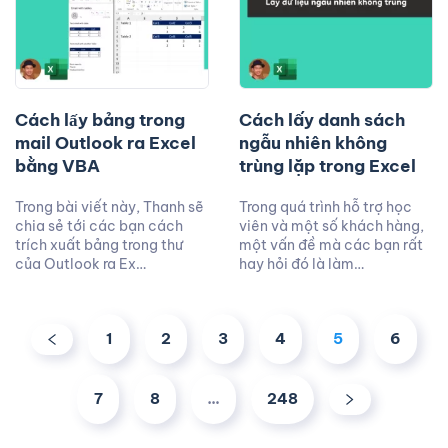
Cách lấy bảng trong
Cách lấy danh sách
mail Outlook ra Excel
ngẫu nhiên không
bằng VBA
trùng lặp trong Excel
Trong bài viết này, Thanh sẽ
Trong quá trình hỗ trợ học
chia sẻ tới các bạn cách
viên và một số khách hàng,
trích xuất bảng trong thư
một vấn đề mà các bạn rất
của Outlook ra Ex…
hay hỏi đó là làm…
1
2
3
4
5
6
7
8
…
248