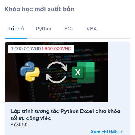
Khóa học mới xuất bản
Tất cả
Python
SQL
VBA
3.000.000
VND
1.800.000
VND
Lập trình tương tác Python Excel chìa khóa
tối ưu công việc
PYXL101
Xem chi tiết