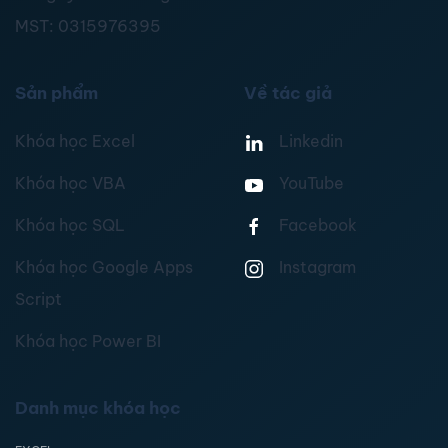
MST:
0315976395
Sản phẩm
Về tác giả
Khóa học Excel
Linkedin
Khóa học VBA
YouTube
Khóa học SQL
Facebook
Khóa học Google Apps
Instagram
Script
Khóa học Power BI
Danh mục khóa học