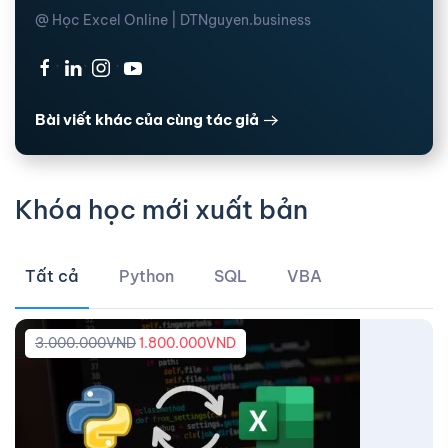
@ Học Excel Online | DTNguyen.business
·
·
·
Bài viết khác của cùng tác giả
Khóa học mới xuất bản
Tất cả
Python
SQL
VBA
3.000.000
VND
1.800.000
VND