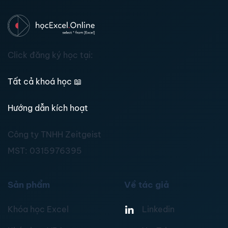
Click đăng ký học tại:
Tất cả khoá học
📖
Hướng dẫn kích hoạt
Công ty TNHH Zeitgeist
MST:
0315976395
Sản phẩm
Về tác giả
Khóa học Excel
Linkedin