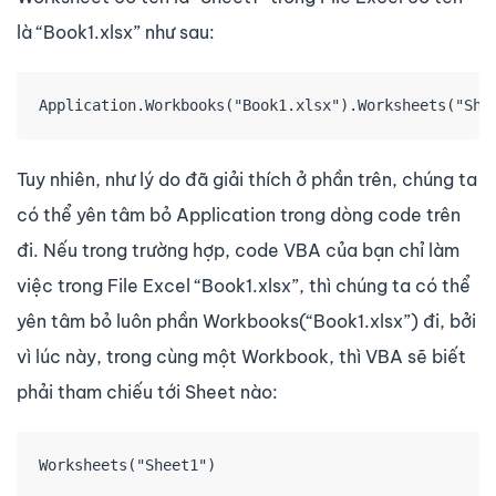
là “Book1.xlsx” như sau:
Application.Workbooks("Book1.xlsx").Worksheets("She
Tuy nhiên, như lý do đã giải thích ở phần trên, chúng ta
có thể yên tâm bỏ Application trong dòng code trên
đi. Nếu trong trường hợp, code VBA của bạn chỉ làm
việc trong File Excel “Book1.xlsx”, thì chúng ta có thể
yên tâm bỏ luôn phần Workbooks(“Book1.xlsx”) đi, bởi
vì lúc này, trong cùng một Workbook, thì VBA sẽ biết
phải tham chiếu tới Sheet nào:
Worksheets("Sheet1")