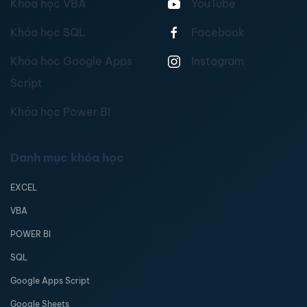
Khóa học VBA
YouTube
Khóa học SQL
Facebook
Khóa học Google Apps
Instagram
Script
Khóa học Power BI
Danh mục khóa học
EXCEL
VBA
POWER BI
SQL
Google Apps Script
Google Sheets