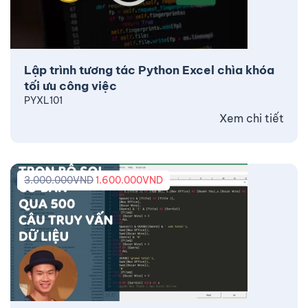
Lập trình tương tác Python Excel chìa khóa
tối ưu công việc
PYXL101
Xem chi tiết
3.000.000
VND
1.600.000
VND