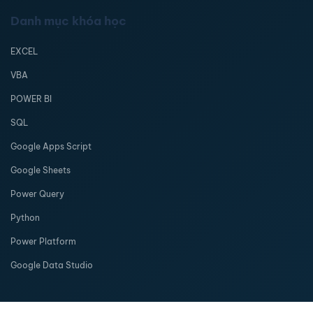
Danh mục khóa học
EXCEL
VBA
POWER BI
SQL
Google Apps Script
Google Sheets
Power Query
Python
Power Platform
Google Data Studio