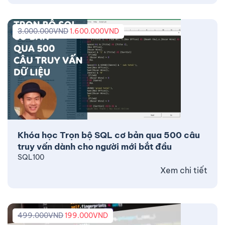
3.000.000
VND
1.600.000
VND
Khóa học Trọn bộ SQL cơ bản qua 500 câu
truy vấn dành cho người mới bắt đầu
SQL100
Xem chi tiết
499.000
VND
199.000
VND