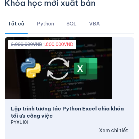
Khóa học mới xuất bản
Tất cả
Python
SQL
VBA
3.000.000
VND
1.800.000
VND
Lập trình tương tác Python Excel chìa khóa
tối ưu công việc
PYXL101
Xem chi tiết