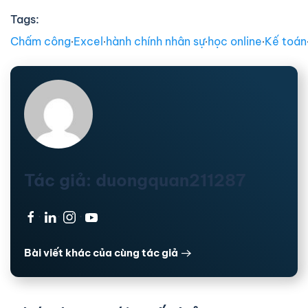
Tags:
Chấm công
∙
Excel
∙
hành chính nhân sự
∙
học online
∙
Kế toán
Tác giả: duongquan211287
·
·
·
Bài viết khác của cùng tác giả