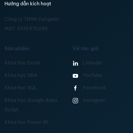
Hướng dẫn kích hoạt
Công ty TNHH Zeitgeist
MST:
0315976395
Sản phẩm
Về tác giả
Khóa học Excel
Linkedin
Khóa học VBA
YouTube
Khóa học SQL
Facebook
Khóa học Google Apps
Instagram
Script
Khóa học Power BI