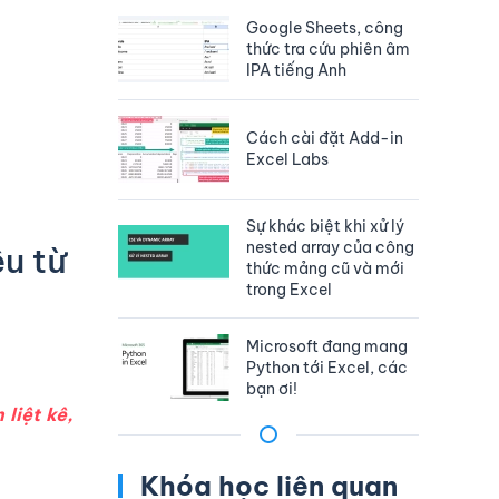
Google Sheets, công
thức tra cứu phiên âm
IPA tiếng Anh
Cách cài đặt Add-in
Excel Labs
Sự khác biệt khi xử lý
nested array của công
u từ
thức mảng cũ và mới
trong Excel
Microsoft đang mang
Python tới Excel, các
bạn ơi!
liệt kê,
Khóa học liên quan