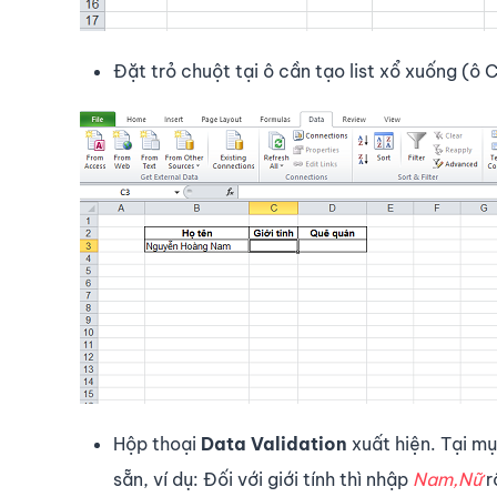
Đặt trỏ chuột tại ô cần tạo list xổ xuống (ô
Hộp thoại
Data Validation
xuất hiện. Tại m
sẵn, ví dụ: Đối với giới tính thì nhập
Nam,Nữ
r