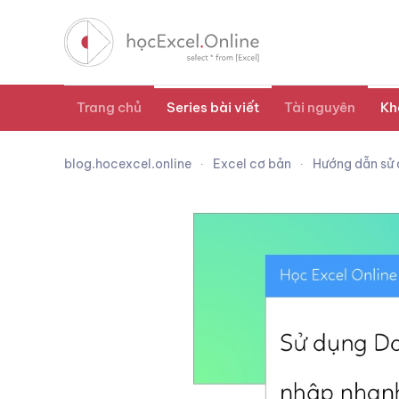
Trang chủ
Series bài viết
Tài nguyên
Kh
blog.hocexcel.online
Excel cơ bản
Hướng dẫn sử 