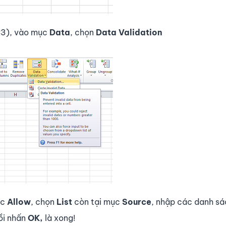
 C3), vào mục
Data
, chọn
Data Validation
ục
Allow
, chọn
List
còn tại mục
Source
, nhập các danh sá
ồi nhấn
OK,
là xong!