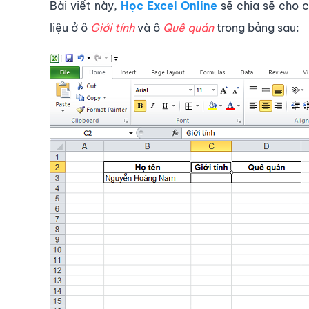
Bài viết này,
Học Excel Online
sẽ chia sẽ cho 
liệu ở ô
Giới tính
và ô
Quê quán
trong bảng sau: