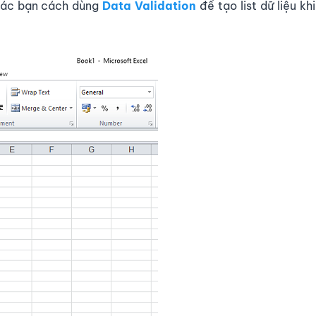
các bạn cách dùng
Data Validation
để tạo list dữ liệu kh