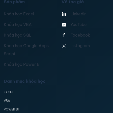
Sản phẩm
Về tác giả
Khóa học Excel
Linkedin
Khóa học VBA
YouTube
Khóa học SQL
Facebook
Khóa học Google Apps
Instagram
Script
Khóa học Power BI
Danh mục khóa học
EXCEL
VBA
POWER BI