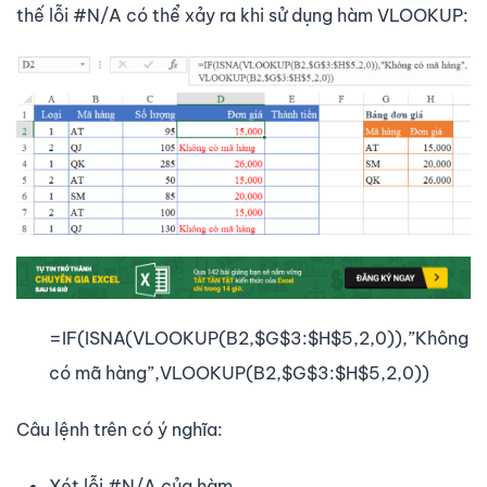
thế lỗi #N/A có thể xảy ra khi sử dụng hàm VLOOKUP:
=IF(ISNA(VLOOKUP(B2,$G$3:$H$5,2,0)),”Không
có mã hàng”,VLOOKUP(B2,$G$3:$H$5,2,0))
Câu lệnh trên có ý nghĩa:
Xét lỗi #N/A của hàm