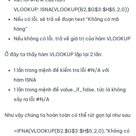
VLOOKUP: ISNA(VLOOKUP(B2,$G$3:$H$5,2,0))
Nếu có lỗi, sẽ trả về đoạn text “Không có mã
hàng”
Nếu không có lỗi, trả về giá trị của hàm VLOOKUP
Ở đây ta thấy hàm VLOOKUP lặp lại 2 lần:
1 lần trong mệnh đề kiểm tra lỗi #N/A với
hàm ISNA
1 lần trong mệnh đề value_if_false, tức là không
xảy ra lỗi #N/A
Như vậy chúng ta hoàn toàn có thể rút gọn lại như sau:
=IFNA(VLOOKUP(B2,$G$3:$H$5,2,0),”Không có