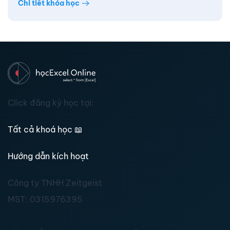
Chi tiết khóa học
Click đăng ký học tại:
Tất cả khoá học
📖
Hướng dẫn kích hoạt
Công ty TNHH Zeitgeist
MST:
0315976395