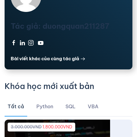
Tác giả: duongquan211287
·
·
·
Bài viết khác của cùng tác giả
Khóa học mới xuất bản
Tất cả
Python
SQL
VBA
3.000.000
VND
1.800.000
VND