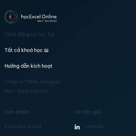
Click đăng ký học tại:
Tất cả khoá học
📖
Hướng dẫn kích hoạt
Công ty TNHH Zeitgeist
MST:
0315976395
Sản phẩm
Về tác giả
Khóa học Excel
Linkedin