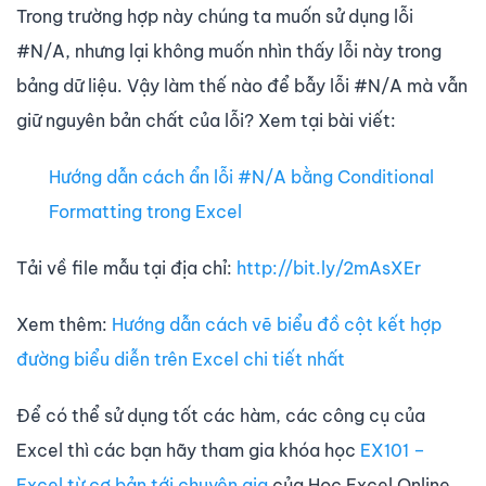
Trong trường hợp này chúng ta muốn sử dụng lỗi
#N/A, nhưng lại không muốn nhìn thấy lỗi này trong
bảng dữ liệu. Vậy làm thế nào để bẫy lỗi #N/A mà vẫn
giữ nguyên bản chất của lỗi? Xem tại bài viết:
Hướng dẫn cách ẩn lỗi #N/A bằng Conditional
Formatting trong Excel
Tải về file mẫu tại địa chỉ:
http://bit.ly/2mAsXEr
Xem thêm:
Hướng dẫn cách vẽ biểu đồ cột kết hợp
đường biểu diễn trên Excel chi tiết nhất
Để có thể sử dụng tốt các hàm, các công cụ của
Excel thì các bạn hãy tham gia khóa học
EX101 –
Excel từ cơ bản tới chuyên gia
của Học Excel Online.