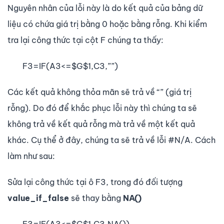
Nguyên nhân của lỗi này là do kết quả của bảng dữ
liệu có chứa giá trị bằng 0 hoặc bằng rỗng. Khi kiểm
tra lại công thức tại cột F chúng ta thấy:
F3=IF(A3<=$G$1,C3,””)
Các kết quả không thỏa mãn sẽ trả về “” (giá trị
rỗng). Do đó để khắc phục lỗi này thì chúng ta sẽ
không trả về kết quả rỗng mà trả về một kết quả
khác. Cụ thể ở đây, chúng ta sẽ trả về lỗi #N/A. Cách
làm như sau:
Sửa lại công thức tại ô F3, trong đó đối tượng
value_if_false
sẽ thay bằng
NA()
F3=IF(A3<=$G$1,C3,NA())