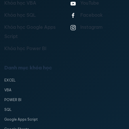
Khóa học VBA
YouTube
Khóa học SQL
Facebook
Khóa học Google Apps
Instagram
Script
Khóa học Power BI
Danh mục khóa học
EXCEL
VBA
POWER BI
SQL
Google Apps Script