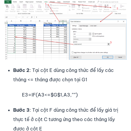
Bước 2
: Tại cột E dùng công thức để lấy các
tháng <= tháng được chọn tại G1
E3=IF(A3<=$G$1,A3,””)
Bước 3
: Tại cột F dùng công thức để lấy giá trị
thực tế ở cột C tương ứng theo các tháng lấy
được ở cột E