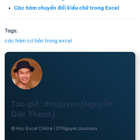
Các hàm chuyển đổi kiểu chữ trong Excel
Tags:
các hàm cơ bản trong excel
Tác giả: dtnguyen (Nguyễn
Đức Thanh)
@ Học Excel Online | DTNguyen.business