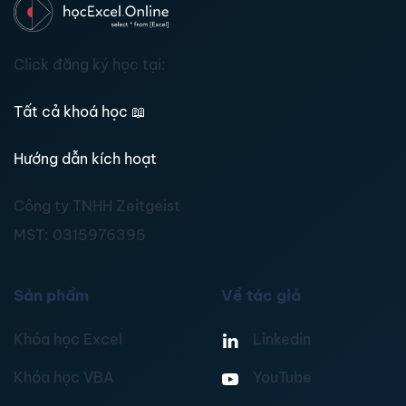
Click đăng ký học tại:
Tất cả khoá học
📖
Hướng dẫn kích hoạt
Công ty TNHH Zeitgeist
MST:
0315976395
Sản phẩm
Về tác giả
Khóa học Excel
Linkedin
Khóa học VBA
YouTube