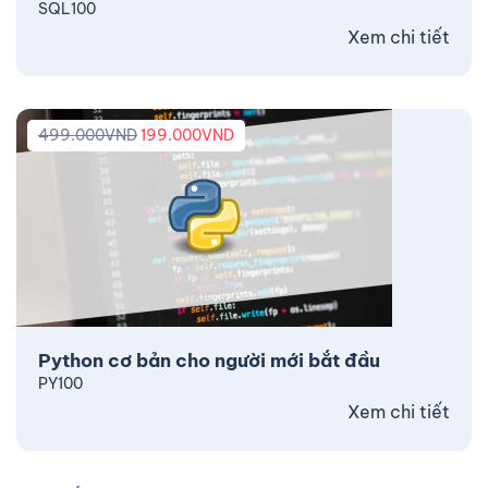
SQL100
Xem chi tiết
499.000
VND
199.000
VND
Python cơ bản cho người mới bắt đầu
PY100
Xem chi tiết