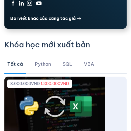
·
·
·
Bài viết khác của cùng tác giả
Khóa học mới xuất bản
Tất cả
Python
SQL
VBA
3.000.000
VND
1.800.000
VND