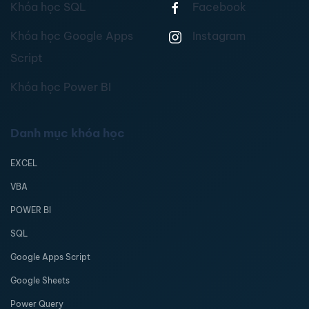
Khóa học SQL
Facebook
Khóa học Google Apps
Instagram
Script
Khóa học Power BI
Danh mục khóa học
EXCEL
VBA
POWER BI
SQL
Google Apps Script
Google Sheets
Power Query