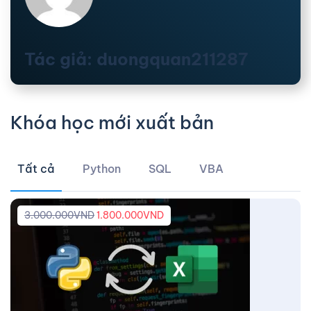
Tác giả: duongquan211287
Khóa học mới xuất bản
Tất cả
Python
SQL
VBA
3.000.000
VND
1.800.000
VND