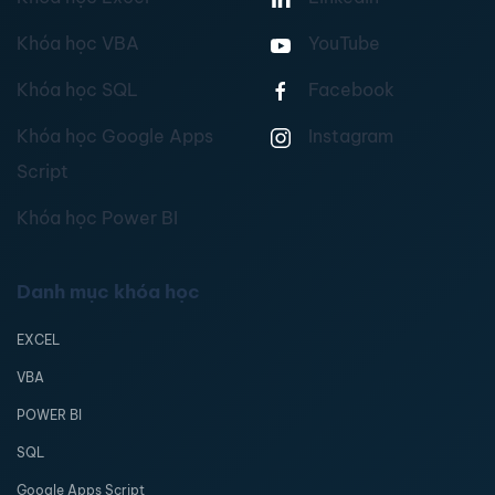
Khóa học VBA
YouTube
Khóa học SQL
Facebook
Khóa học Google Apps
Instagram
Script
Khóa học Power BI
Danh mục khóa học
EXCEL
VBA
POWER BI
SQL
Google Apps Script