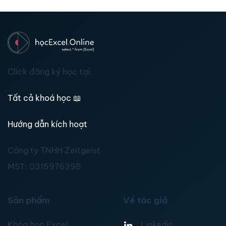
Click đăng ký học tại:
Tất cả khoá học
📖
Hướng dẫn kích hoạt
Công ty TNHH Zeitgeist
MST:
0315976395
Sản phẩm
Về tác giả
Khóa học Excel
Linkedin