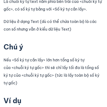
Là chuỗi ký tự text nằm phía bên trái của <chuỗi ký tự
gốc>, có số ký tự bằng với <Số ký tự cần lấy>.
Dữ liệu ở dạng Text (dù có thể chứa toàn bộ là các
con số nhưng vẫn ở kiểu dữ liệu Text)
Chú ý
Nếu <Số ký tự cần lấy> lớn hơn tổng số ký tự
của <chuỗi ký tự gốc> thì sẽ chỉ lấy tối đa là tổng số
ký tự của <chuỗi ký tự gốc> (tức là lấy toàn bộ số ký
tự gốc)
Ví dụ