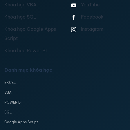
Khóa học VBA
YouTube
Khóa học SQL
Facebook
Khóa học Google Apps
Instagram
Script
Khóa học Power BI
Danh mục khóa học
EXCEL
VBA
POWER BI
SQL
Google Apps Script