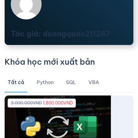
Tác giả: duongquan211287
Khóa học mới xuất bản
Tất cả
Python
SQL
VBA
3.000.000
VND
1.800.000
VND