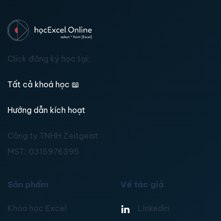
Click đăng ký học tại:
Tất cả khoá học
📖
Hướng dẫn kích hoạt
Công ty TNHH Zeitgeist
MST:
0315976395
Sản phẩm
Về tác giả
Khóa học Excel
Linkedin