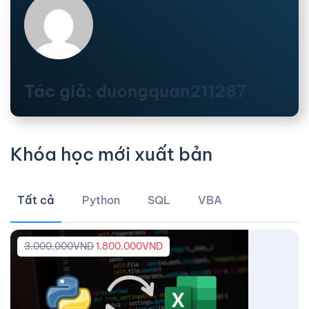
Tác giả: duongquan211287
Khóa học mới xuất bản
Tất cả
Python
SQL
VBA
3.000.000
VND
1.800.000
VND