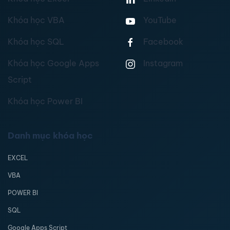
Khóa học VBA
YouTube
Khóa học SQL
Facebook
Khóa học Google Apps
Instagram
Script
Khóa học Power BI
Danh mục khóa học
EXCEL
VBA
POWER BI
SQL
Google Apps Script