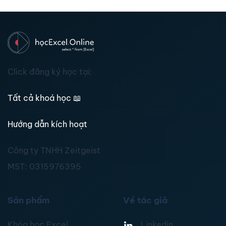
Click đăng ký học tại:
Tất cả khoá học
📖
Hướng dẫn kích hoạt
Công ty TNHH Zeitgeist
MST:
0315976395
Sản phẩm
Về tác giả
Khóa học Excel
Linkedin